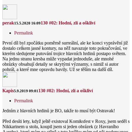
perak
130 #02: Hodní, zlí a oškliví
15.5.2020 16:09
Permalink
První díl byl zpočátku poměrně surreální, ale ke konci vyprávění již
dostalo celkem jasné kontury, na něž navazuje toto pokračování, ve
kterém sledujeme putování trojice hlavních hrdinů postapo světem.
Na jednu stranu kresba může vypadat jednoduše, ale mnohé
obrázky obsahují detaily se skrytými významy, s nimiž si autor
pohrál, a které mne opravdu bavily. Už se těším na další díl.
Kapis
130 #02: Hodní, zlí a oškliví
5.9.2019 09:01
Permalink
Jedním z hlavních hrdinů je BO, takže to musí být Ostravak!
Před desíti lety, když ještě existoval Komiksfest v Roxy, jsem seděl s
Nikkarinem u stolu, koupil jsem si jeden obrázek (z Havraního
Aarghu), který mám na stěně a tuto knížku mám od něj podepsanou