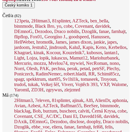
Český komiks
1
Četl/a
(82)
123peta
,
2Hitman3
,
81splinter
,
AZTeck
,
ben_bella
,
binnmode
,
Black Bro, yo
,
cobe
,
Covenant
,
davidek
,
DEmnoG
,
Dezodoo
,
Draco nobilis
,
Dzoglik
,
fanae
,
farnhajt
,
flipflop
,
Fox01
,
Georgíno J.
,
goodspeed
,
Hanussen
,
HellWeber
,
hromotlk
,
James
,
james dixon
,
jankie
,
japes
,
jardoom
,
Jestrab2
,
jindroush
,
Kaluž
,
Kapis
,
Keno
,
Kerbellos
,
Khagrael
,
kinak
,
Kocour
,
Kouzelnik7
,
kubosos
,
lantan1
,
Light
,
Lojza
,
lopik
,
lukascus
,
Mamut12
,
Mariohurbanek
,
Mercurio
,
mozzu
,
Mvelou74
,
mywiel
,
NecRoman
,
nono
,
Norri
,
Olesh
,
PAK
,
pechna
,
perak
,
petad
,
petrSF
,
Plechy
,
Poniczech
,
RadimNemec
,
robert.hladil
,
RR
,
Schimi85cz
,
spagr
,
spekktrum
,
start05
,
Sv1hl1k
,
tomaseek
,
Troyoun
,
trudoš
,
tukak
,
Velkej šéf
,
Viverr
,
Vojtěch 393
,
VXP
,
Walome
,
Yaromil
,
ZD3H
,
zgrywus
,
zlejzmrd
Má
(174)
2Hitman3
,
7eleven
,
81splinter
,
ajinak
,
Alfi
,
AlienDr
,
aphonia
,
Avian
,
Azbest
,
AZTeck
,
Baffman55
,
BeeSee
,
binnmode
,
blackJag
,
Bob
,
burzum
,
buscheer
,
calviti
,
Černá Krysa
,
cobe
,
Covenant
,
CSE_AC/DC
,
Dani El
,
Davedd168
,
davidek
,
DAxik
,
DEmnoG
,
Dezodoo
,
disclose
,
doophy
,
Draco nobilis
,
Dzoglik
,
ebbe_voe
,
eliera
,
fanae
,
farnhajt
,
fel68
,
felis
,