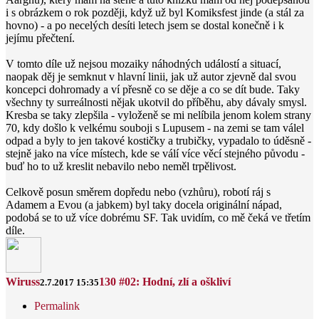
i s obrázkem o rok později, když už byl Komiksfest jinde (a stál za
hovno) - a po necelých desíti letech jsem se dostal konečně i k
jejímu přečtení.
V tomto díle už nejsou mozaiky náhodných událostí a situací,
naopak děj je semknut v hlavní linii, jak už autor zjevně dal svou
koncepci dohromady a ví přesně co se děje a co se dít bude. Taky
všechny ty surreálnosti nějak ukotvil do příběhu, aby dávaly smysl.
Kresba se taky zlepšila - vyloženě se mi nelíbila jenom kolem strany
70, kdy došlo k velkému souboji s Lupusem - na zemi se tam válel
odpad a byly to jen takové kostičky a trubičky, vypadalo to úděsně -
stejně jako na více místech, kde se válí více věcí stejného původu -
buď ho to už kreslit nebavilo nebo neměl trpělivost.
Celkově posun směrem dopředu nebo (vzhůru), robotí ráj s
Adamem a Evou (a jabkem) byl taky docela originální nápad,
podobá se to už více dobrému SF. Tak uvidím, co mě čeká ve třetím
díle.
Wiruss
130 #02: Hodní, zlí a oškliví
2.7.2017 15:35
Permalink