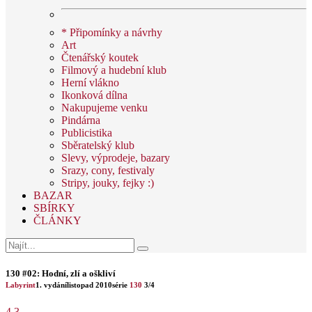
* Připomínky a návrhy
Art
Čtenářský koutek
Filmový a hudební klub
Herní vlákno
Ikonková dílna
Nakupujeme venku
Pindárna
Publicistika
Sběratelský klub
Slevy, výprodeje, bazary
Srazy, cony, festivaly
Stripy, jouky, fejky :)
BAZAR
SBÍRKY
ČLÁNKY
130 #02: Hodní, zlí a oškliví
Labyrint
1. vydání
listopad 2010
série
130
3/4
4.3