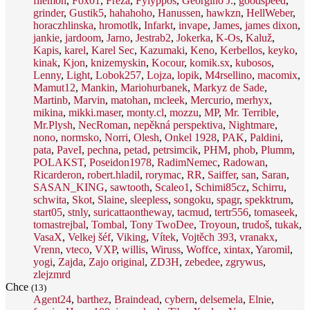
filemon
,
Fox01
,
Fréza
,
Fylyppos
,
Georgíno J.
,
goodspeed
,
grinder
,
Gustik5
,
hahahoho
,
Hanussen
,
hawkzn
,
HellWeber
,
horaczhlinska
,
hromotlk
,
Infarkt
,
invape
,
James
,
james dixon
,
jankie
,
jardoom
,
Jarno
,
Jestrab2
,
Jokerka
,
K-Os
,
Kaluž
,
Kapis
,
karel
,
Karel Sec
,
Kazumaki
,
Keno
,
Kerbellos
,
keyko
,
kinak
,
Kjon
,
knizemyskin
,
Kocour
,
komik.sx
,
kubosos
,
Lenny
,
Light
,
Lobok257
,
Lojza
,
lopik
,
M4rsellino
,
macomix
,
Mamut12
,
Mankin
,
Mariohurbanek
,
Markyz de Sade
,
Martinb
,
Marvin
,
matohan
,
mcleek
,
Mercurio
,
merhyx
,
mikina
,
mikki.maser
,
monty.cl
,
mozzu
,
MP
,
Mr. Terrible
,
Mr.Plysh
,
NecRoman
,
nepěkná perspektiva
,
Nightmare
,
nono
,
normsko
,
Norri
,
Olesh
,
Onkel 1928
,
PAK
,
Paldini
,
pata
,
PaveI
,
pechna
,
petad
,
petrsimcik
,
PHM
,
phob
,
Plumm
,
POLAKST
,
Poseidon1978
,
RadimNemec
,
Radowan
,
Ricarderon
,
robert.hladil
,
rorymac
,
RR
,
Saiffer
,
san
,
Saran
,
SASAN_KING
,
sawtooth
,
Scaleo1
,
Schimi85cz
,
Schirru
,
schwita
,
Skot
,
Slaine
,
sleepless
,
songoku
,
spagr
,
spekktrum
,
start05
,
stnly
,
suricattaontheway
,
tacmud
,
tertr556
,
tomaseek
,
tomastrejbal
,
Tombal
,
Tony TwoDee
,
Troyoun
,
trudoš
,
tukak
,
VasaX
,
Velkej šéf
,
Viking
,
Vítek
,
Vojtěch 393
,
vranakx
,
Vrenn
,
vteco
,
VXP
,
willis
,
Wiruss
,
Woffce
,
xintax
,
Yaromil
,
yogi
,
Zajda
,
Zajo original
,
ZD3H
,
zebedee
,
zgrywus
,
zlejzmrd
Chce
(13)
Agent24
,
barthez
,
Braindead
,
cybern
,
delsemela
,
Elnie
,