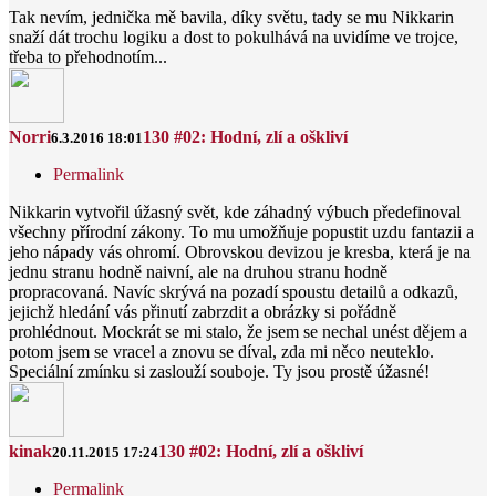
Tak nevím, jednička mě bavila, díky světu, tady se mu Nikkarin
snaží dát trochu logiku a dost to pokulhává na uvidíme ve trojce,
třeba to přehodnotím...
Norri
130 #02: Hodní, zlí a oškliví
6.3.2016 18:01
Permalink
Nikkarin vytvořil úžasný svět, kde záhadný výbuch předefinoval
všechny přírodní zákony. To mu umožňuje popustit uzdu fantazii a
jeho nápady vás ohromí. Obrovskou devizou je kresba, která je na
jednu stranu hodně naivní, ale na druhou stranu hodně
propracovaná. Navíc skrývá na pozadí spoustu detailů a odkazů,
jejichž hledání vás přinutí zabrzdit a obrázky si pořádně
prohlédnout. Mockrát se mi stalo, že jsem se nechal unést dějem a
potom jsem se vracel a znovu se díval, zda mi něco neuteklo.
Speciální zmínku si zaslouží souboje. Ty jsou prostě úžasné!
kinak
130 #02: Hodní, zlí a oškliví
20.11.2015 17:24
Permalink