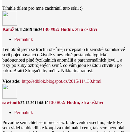
Tímhle dílem pro mne zachránil tuto sérii ;)
Kaluž
130 #02: Hodní, zlí a oškliví
16.11.2015 10:26
Permalink
Tentokrát jsem se trochu obšírněji rozepsal o tuzemské komiksové
sérii pojednávající o životě v nevlídné postapokalyptické
budoucnosti plné fyzikálních anomálií a paranormálních jevů... a
taky po zuby ozbrojených sviní, co vám jdou každou chvilku po
krku. Bratři Strugačtí by měli z Nikkarina radost.
Více zde:
http://edblok.blogspot.cz/2015/11/130.html
sawtooth
130 #02: Hodní, zlí a oškliví
27.12.2011 08:19
Permalink
Puvodne sem chtel serii precist az bude venku vsechno, ale kdyz
sem videl tenhle dil ke koupi za minimalni cenu, tak sem neodolal.