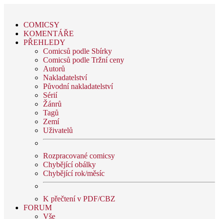
COMICSY
KOMENTÁŘE
PŘEHLEDY
Comicsů podle Sbírky
Comicsů podle Tržní ceny
Autorů
Nakladatelství
Původní nakladatelství
Sérií
Žánrů
Tagů
Zemí
Uživatelů
Rozpracované comicsy
Chybějící obálky
Chybějící rok/měsíc
K přečtení v PDF/CBZ
FORUM
Vše