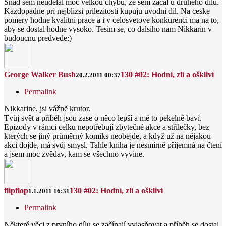
Snad sem neudelal moc velkou chybu, ze sem zacal u druheho dilu.
Kazdopadne pri nejblizsi prilezitosti kupuju uvodni dil. Na ceske
pomery hodne kvalitni prace a i v celosvetove konkurenci ma na to,
aby se dostal hodne vysoko. Tesim se, co dalsiho nam Nikkarin v
budoucnu predvede:)
George Walker Bush
130 #02: Hodní, zlí a oškliví
20.2.2011 00:37
Permalink
Nikkarine, jsi vážně krutor.
Tvůj svět a příběh jsou zase o něco lepší a mě to pekelně baví.
Epizody v rámci celku nepotřebují zbytečné akce a střílečky, bez
kterých se jiný průměrný komiks neobejde, a když už na nějakou
akci dojde, má svůj smysl. Tahle kniha je nesmírně příjemná na čtení
a jsem moc zvědav, kam se všechno vyvine.
flipflop
130 #02: Hodní, zlí a oškliví
1.1.2011 16:31
Permalink
Některé věci z prvního dílu se začínají vyjasňovat a příběh se dostal