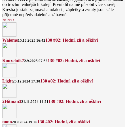
do trochu reálnějších kolejí. První díl na mě působil více snověji.
Kresba je stále zajímavá a události, zápletky a zvraty jsou stále
příjemně nepředvídatelné a zábavné.
28
19
5
3
Walome
130 #02: Hodní, zlí a oškliví
15.10.2025 16:42
Kouzelnik7
130 #02: Hodní, zlí a oškliví
2.9.2025 07:58
Light
130 #02: Hodní, zlí a oškliví
25.12.2024 17:30
2Hitman3
130 #02: Hodní, zlí a oškliví
21.11.2024 14:21
nono
130 #02: Hodní, zlí a oškliví
20.9.2024 19:26