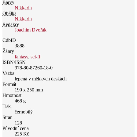
Barvy
Nikkarin
Obálka
Nikkarin
Redakce
Joachim Dvořák
CdbID
3888
Žánry
fantasy
,
sci-fi
ISBN/ISSN
978-80-87260-18-0
Vazba
lepená v měkkých deskách
Formát
190 x 250 mm
Hmotnost
468 g
Tisk
černobílý
Stran
128
Původní cena
225 Kč