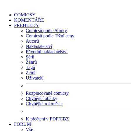
COMICSY
KOMENTÁŘE
PŘEHLEDY
Comicsů podle Sbírky
Comicsů podle Tržní ceny
Autorů
Nakladatelství
Původní nakladatelství
Sérií
Žánrů
Tagů
Zemí
Uživatelů
Rozpracované comicsy
Chybějící obálky
Chybějící rok/měsíc
K přečtení v PDF/CBZ
FORUM
Vše