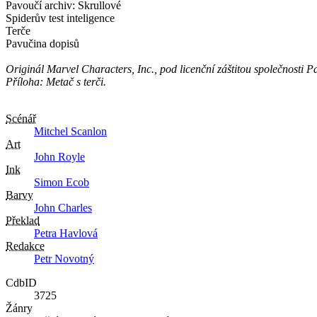
Pavoučí archiv: Skrullové
Spiderův test inteligence
Terče
Pavučina dopisů
Originál Marvel Characters, Inc., pod licenční záštitou společnosti Pa
Příloha: Metač s terči.
Scénář
Mitchel Scanlon
Art
John Royle
Ink
Simon Ecob
Barvy
John Charles
Překlad
Petra Havlová
Redakce
Petr Novotný
CdbID
3725
Žánry