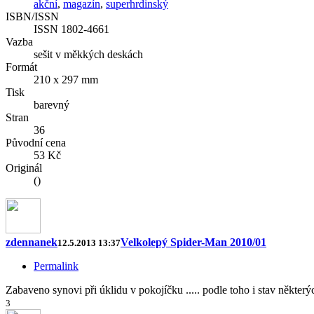
akční
,
magazín
,
superhrdinský
ISBN/ISSN
ISSN 1802-4661
Vazba
sešit v měkkých deskách
Formát
210 x 297 mm
Tisk
barevný
Stran
36
Původní cena
53 Kč
Originál
()
zdennanek
Velkolepý Spider-Man 2010/01
12.5.2013 13:37
Permalink
Zabaveno synovi při úklidu v pokojíčku ..... podle toho i stav někter
3