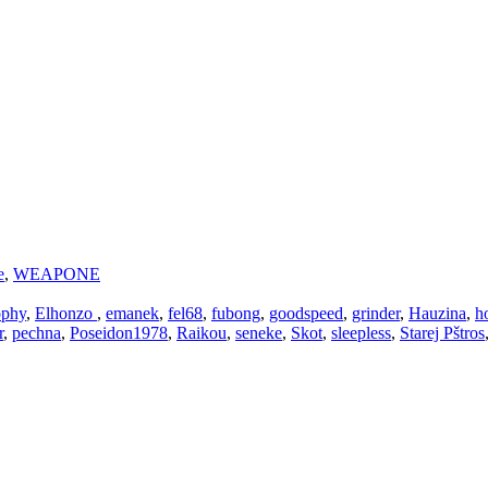
e
,
WEAPONE
ophy
,
Elhonzo
,
emanek
,
fel68
,
fubong
,
goodspeed
,
grinder
,
Hauzina
,
h
r
,
pechna
,
Poseidon1978
,
Raikou
,
seneke
,
Skot
,
sleepless
,
Starej Pštros