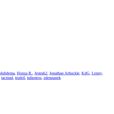
olubdema
,
Honza R.
,
Jestrab2
,
Jonathan Arbuckle
,
KdG
,
Lenny
,
,
tacmud
,
trudoš
,
tulipstros
,
zdennanek