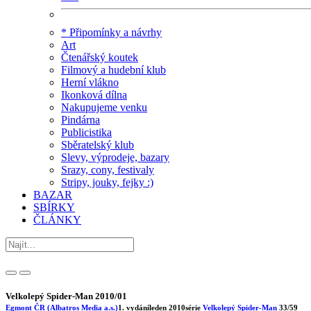
* Připomínky a návrhy
Art
Čtenářský koutek
Filmový a hudební klub
Herní vlákno
Ikonková dílna
Nakupujeme venku
Pindárna
Publicistika
Sběratelský klub
Slevy, výprodeje, bazary
Srazy, cony, festivaly
Stripy, jouky, fejky :)
BAZAR
SBÍRKY
ČLÁNKY
Velkolepý Spider-Man 2010/01
Egmont ČR (Albatros Media a.s.)
1. vydání
leden 2010
série
Velkolepý Spider-Man
33/59