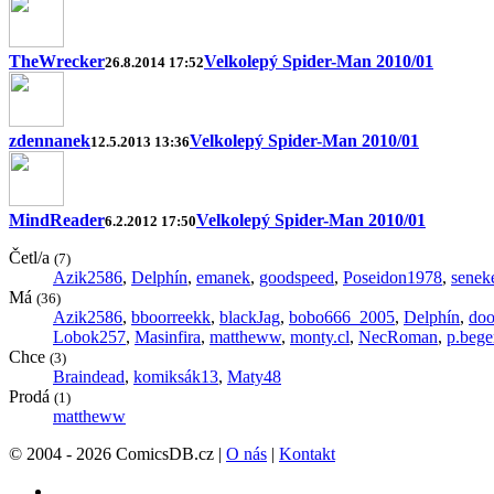
TheWrecker
Velkolepý Spider-Man 2010/01
26.8.2014 17:52
zdennanek
Velkolepý Spider-Man 2010/01
12.5.2013 13:36
MindReader
Velkolepý Spider-Man 2010/01
6.2.2012 17:50
Četl/a
(7)
Azik2586
,
Delphín
,
emanek
,
goodspeed
,
Poseidon1978
,
senek
Má
(36)
Azik2586
,
bboorreekk
,
blackJag
,
bobo666_2005
,
Delphín
,
do
Lobok257
,
Masinfira
,
mattheww
,
monty.cl
,
NecRoman
,
p.bege
Chce
(3)
Braindead
,
komiksák13
,
Maty48
Prodá
(1)
mattheww
© 2004 - 2026 ComicsDB.cz |
O nás
|
Kontakt