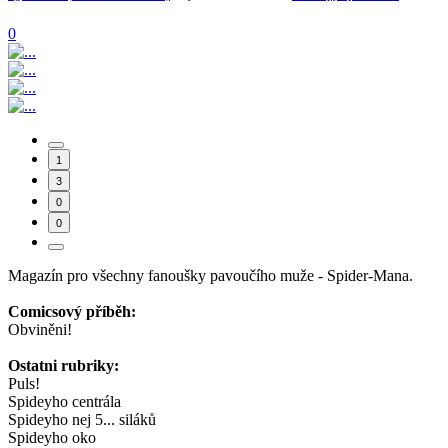
0
1
3
0
0
Magazín pro všechny fanoušky pavoučího muže - Spider-Mana.
Comicsový příběh:
Obviněni!
Ostatni rubriky:
Puls!
Spideyho centrála
Spideyho nej 5... siláků
Spideyho oko