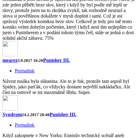
zde jeden příběh beze slov, který i když by byl podle mě lepší se
slovy, protože jsem na to zkrátka zvyklí, tak rozhodně neurazí a
slova si povětšinou dokážete v mysli doplnit i sami. Což je asi
správný výsledek komiksu beze slov. Celkově je tedy pro mě tento
komiks velmi dobrým počtením, který i když není tím nejlepším co
jsem s Punisherem a v podání tohoto týmu četl, stále se jedná o dost
solidní akční zábavu. 75%
mearez
Punisher III.
3.9.2017 16:20
Permalink
Návrat rusáka byla slátanina. Ale to je fuk, protože tam aspoň byl
Spidey, jako parťák, co vždycky dostane největší nakládačku. Ale
část na ostrově se mi maximálně líbila. Super.
Syndrom
Punisher III.
24.2.2017 20:40
Permalink
Když zakopnete v New Yorku: Ennisův technický scénář aneb