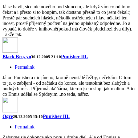
Já se bavil, sice nic nového pod sluncem, ale když vím co od toho
čekat a i přesto si to koupim, tak dostanu přesně to co jsem čekal:)
Prostě pár suchejch hlášek, několik ustřelenejch hlav, nějakej ten
incest, prostě příjemný počtení na jedno uplakaný odpoledne. Jo a
vypadá to dobře v knihovně(pokud má člověk předchozí dva díly).
Takže tak.
Black Bro, yo
Punisher III.
30.12.2005 21:10
Permalink
Já od Punishera nic jíneho, kromě neustálé řežby, nečekám. O tom
to je, o zabíjení - od začátku do konce, ale tentokrát bez slabých a
nudných míst. Příjemná akčňárna, kterou jsem slupl jak malinu. A to
co Ennis udělal se Spideyim...no teda, nářez.
Ogre
Punisher III.
29.12.2005 15:10
Permalink
Zabavnejsie dokonca ako prvy a druhy diel. Ale od Ennisa a