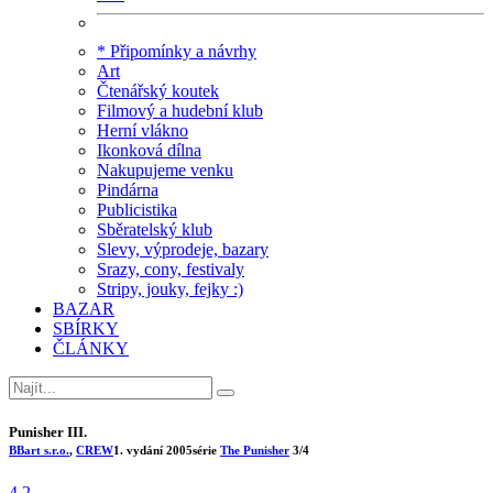
* Připomínky a návrhy
Art
Čtenářský koutek
Filmový a hudební klub
Herní vlákno
Ikonková dílna
Nakupujeme venku
Pindárna
Publicistika
Sběratelský klub
Slevy, výprodeje, bazary
Srazy, cony, festivaly
Stripy, jouky, fejky :)
BAZAR
SBÍRKY
ČLÁNKY
Punisher III.
BBart s.r.o.
,
CREW
1. vydání
2005
série
The Punisher
3/4
4.2