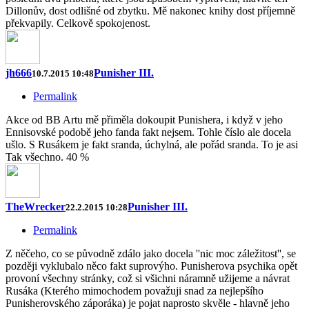
Dillonův, dost odlišné od zbytku. Mě nakonec knihy dost příjemně
překvapily. Celkově spokojenost.
jh666
Punisher III.
10.7.2015 10:48
Permalink
Akce od BB Artu mě přiměla dokoupit Punishera, i když v jeho
Ennisovské podobě jeho fanda fakt nejsem. Tohle číslo ale docela
ušlo. S Rusákem je fakt sranda, úchylná, ale pořád sranda. To je asi
Tak všechno. 40 %
TheWrecker
Punisher III.
22.2.2015 10:28
Permalink
Z něčeho, co se původně zdálo jako docela ''nic moc záležitost'', se
později vyklubalo něco fakt suprovýho. Punisherova psychika opět
provoní všechny stránky, což si všichni náramně užijeme a návrat
Rusáka (Kterého mimochodem považuji snad za nejlepšího
Punisherovského záporáka) je pojat naprosto skvěle - hlavně jeho