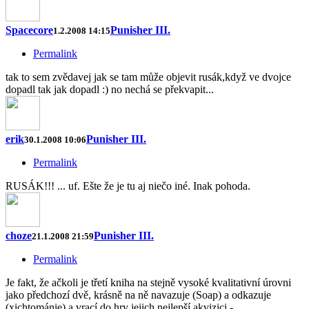
Spacecore
Punisher III.
1.2.2008 14:15
Permalink
tak to sem zvědavej jak se tam může objevit rusák,když ve dvojce
dopadl tak jak dopadl :) no nechá se překvapit...
erik
Punisher III.
30.1.2008 10:06
Permalink
RUSÁK!!! ... uf. Ešte že je tu aj niečo iné. Inak pohoda.
choze
Punisher III.
21.1.2008 21:59
Permalink
Je fakt, že ačkoli je třetí kniha na stejně vysoké kvalitativní úrovni
jako předchozí dvě, krásně na ně navazuje (Soap) a odkazuje
(xichtománie) a vrací do hry jejich nejlepší akvizici -