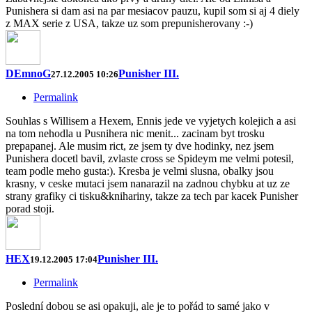
Punishera si dam asi na par mesiacov pauzu, kupil som si aj 4 diely
z MAX serie z USA, takze uz som prepunisherovany :-)
DEmnoG
Punisher III.
27.12.2005 10:26
Permalink
Souhlas s Willisem a Hexem, Ennis jede ve vyjetych kolejich a asi
na tom nehodla u Pusnihera nic menit... zacinam byt trosku
prepapanej. Ale musim rict, ze jsem ty dve hodinky, nez jsem
Punishera docetl bavil, zvlaste cross se Spideym me velmi potesil,
team podle meho gusta:). Kresba je velmi slusna, obalky jsou
krasny, v ceske mutaci jsem nanarazil na zadnou chybku at uz ze
strany grafiky ci tisku&knihariny, takze za tech par kacek Punisher
porad stoji.
HEX
Punisher III.
19.12.2005 17:04
Permalink
Poslední dobou se asi opakuji, ale je to pořád to samé jako v