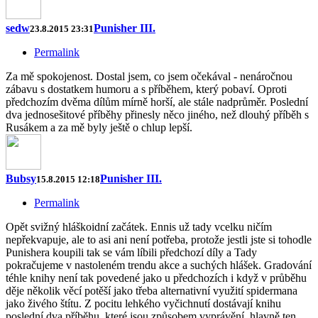
sedw
Punisher III.
23.8.2015 23:31
Permalink
Za mě spokojenost. Dostal jsem, co jsem očekával - nenáročnou
zábavu s dostatkem humoru a s příběhem, který pobaví. Oproti
předchozím dvěma dílům mírně horší, ale stále nadprůměr. Poslední
dva jednosešitové příběhy přinesly něco jiného, než dlouhý příběh s
Rusákem a za mě byly ještě o chlup lepší.
Bubsy
Punisher III.
15.8.2015 12:18
Permalink
Opět svižný hláškoidní začátek. Ennis už tady vcelku ničím
nepřekvapuje, ale to asi ani není potřeba, protože jestli jste si tohodle
Punishera koupili tak se vám líbili předchozí díly a Tady
pokračujeme v nastoleném trendu akce a suchých hlášek. Gradování
téhle knihy není tak povedené jako u předchozích i když v průběhu
děje několik věcí potěší jako třeba alternativní využití spidermana
jako živého štítu. Z pocitu lehkého vyčichnutí dostávají knihu
poslední dva příběhu, které jsou způsobem vyprávění, hlavně ten