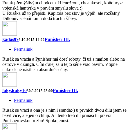
Frank přemýšlivým chodcem. Hlenožrout, chcankosrk, koňohryz:
vojenská hantýrka v pravém smyslu slova :)
U Rusáka už to přepísk. Kapitola bez slov je výplň, ale rozšafný
Dillonův scénář tomu dodá trochu šťávy.
kadas97
Punisher III.
6.10.2015 14:22
Permalink
Rusák sa vracia a Punisher má dosť roboty, či už s mafiou alebo na
ostrove v džungli. Čím ďalej sa u tejto série viac bavím. Vtipne
nakreslené násilie a absurdné scény.
luky.kuky10
Punisher III.
30.9.2015 23:00
Permalink
Rusak se vraci a ona je s nim i sranda:-) u prvnich dvou dilu jsem se
bavil vice, ale jen o chlup. A i tento treti dil prinasi tu pravou
Punisherovskou rezbu! Spokojenost.