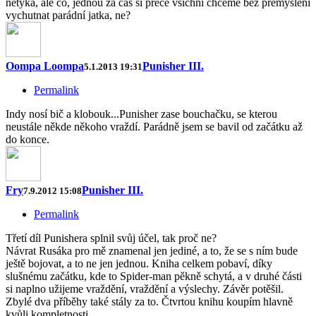
netyká, ale co, jednou za čas si přece všichni chceme bez přemýšlení
vychutnat parádní jatka, ne?
Oompa Loompa
Punisher III.
5.1.2013 19:31
Permalink
Indy nosí bič a klobouk...Punisher zase bouchačku, se kterou
neustále někde někoho vraždí. Parádně jsem se bavil od začátku až
do konce.
Fry
Punisher III.
7.9.2012 15:08
Permalink
Třetí díl Punishera splnil svůj účel, tak proč ne?
Návrat Rusáka pro mě znamenal jen jediné, a to, že se s ním bude
ještě bojovat, a to ne jen jednou. Kniha celkem pobaví, díky
slušnému začátku, kde to Spider-man pěkně schytá, a v druhé části
si naplno užijeme vraždění, vraždění a výslechy. Závěr potěšil.
Zbylé dva příběhy také stály za to. Čtvrtou knihu koupím hlavně
kvůli kompletnosti.