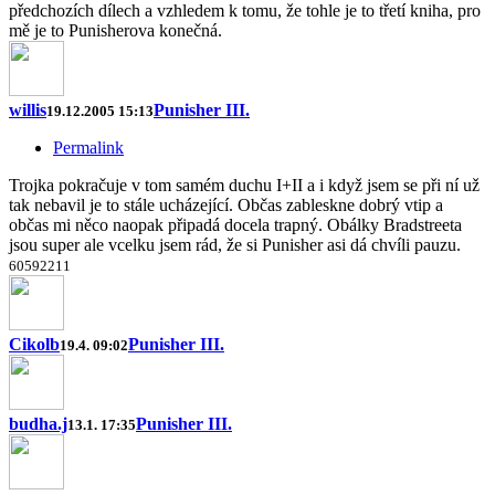
předchozích dílech a vzhledem k tomu, že tohle je to třetí kniha, pro
mě je to Punisherova konečná.
willis
Punisher III.
19.12.2005 15:13
Permalink
Trojka pokračuje v tom samém duchu I+II a i když jsem se při ní už
tak nebavil je to stále ucházející. Občas zableskne dobrý vtip a
občas mi něco naopak připadá docela trapný. Obálky Bradstreeta
jsou super ale vcelku jsem rád, že si Punisher asi dá chvíli pauzu.
60
59
22
1
1
Cikolb
Punisher III.
19.4. 09:02
budha.j
Punisher III.
13.1. 17:35