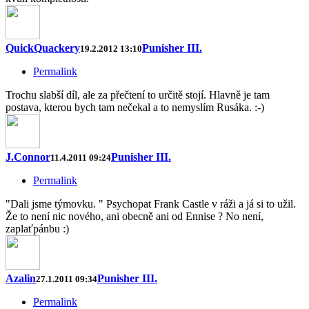
QuickQuackery
Punisher III.
19.2.2012 13:10
Permalink
Trochu slabší díl, ale za přečtení to určitě stojí. Hlavně je tam
postava, kterou bych tam nečekal a to nemyslím Rusáka. :-)
J.Connor
Punisher III.
11.4.2011 09:24
Permalink
"Dali jsme týmovku. " Psychopat Frank Castle v ráži a já si to užil.
Že to není nic nového, ani obecně ani od Ennise ? No není,
zaplaťpánbu :)
Azalin
Punisher III.
27.1.2011 09:34
Permalink