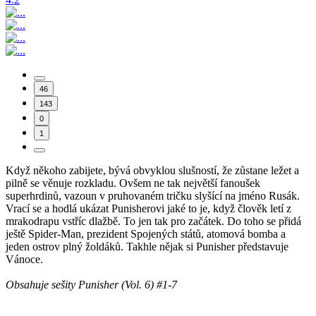
46
143
0
1
Když někoho zabijete, bývá obvyklou slušností, že zůstane ležet a
pilně se věnuje rozkladu. Ovšem ne tak největší fanoušek
superhrdinů, vazoun v pruhovaném tričku slyšící na jméno Rusák.
Vrací se a hodlá ukázat Punisherovi jaké to je, když člověk letí z
mrakodrapu vstříc dlažbě. To jen tak pro začátek. Do toho se přidá
ještě Spider-Man, prezident Spojených států, atomová bomba a
jeden ostrov plný žoldáků. Takhle nějak si Punisher představuje
Vánoce.
Obsahuje sešity Punisher (Vol. 6) #1-7