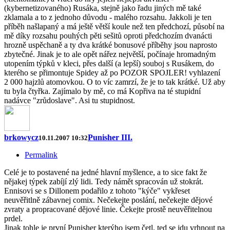
(kybernetizovaného) Rusáka, stejně jako řadu jiných mě také
zklamala a to z jednoho důvodu - malého rozsahu. Jakkoli je ten
příběh našlapaný a má ještě větší koule než ten předchozí, působí na
mě díky rozsahu pouhých pěti sešitů oproti předchozím dvanácti
hrozně uspěchaně a ty dva krátké bonusové příběhy jsou naprosto
zbytečné. Jinak je to ale opět nářez největší, počínaje hromadným
utopením týpků v kleci, přes další (a lepší) souboj s Rusákem, do
kterého se přimontuje Spidey až po POZOR SPOJLER! vyhlazení
2 000 hajzlů atomovkou. O to víc zamrzí, že je to tak krátké. Už aby
tu byla čtyřka. Zajímalo by mě, co má Kopřiva na té stupidní
nadávce "zrůdoslave". Asi tu stupidnost.
brkowycz
Punisher III.
10.11.2007 10:32
Permalink
Celé je to postavené na jedné hlavní myšlence, a to sice fakt že
nějakej týpek zabíjí zlý lidi. Tedy námět spracován už stokrát.
Ennisovi se s Dillonem podařilo z tohoto "kýče" vykřeset
neuvěřitlně zábavnej comix. Nečekejte poslání, nečekejte dějové
zvraty a propracované dějové linie. Čekejte prostě neuvěřitelnou
prdel.
Jinak tohle je první Punisher kterýho jsem četl, ted se jdu vrhnout na