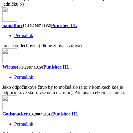
jedničku ;-)
namathur
Punisher III.
12.10.2007 11:32
Permalink
proste oddechovka (klidne znova a znova)
Wiruss
Punisher III.
13.8.2007 13:50
Permalink
Jako odpočinkové čtivo by to možná šlo (a to v komixech kde je
odpočinkové skoro vše není nic moc). Ale jinak celkem slátanina.
Godsmacker
Punisher III.
3.3.2007 11:41
Permalink