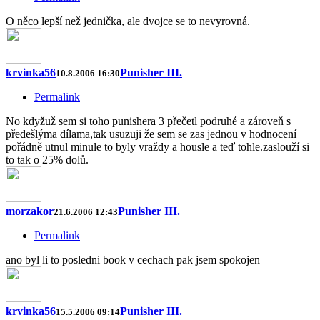
O něco lepší než jednička, ale dvojce se to nevyrovná.
krvinka56
Punisher III.
10.8.2006 16:30
Permalink
No kdyžuž sem si toho punishera 3 přečetl podruhé a zároveň s
předešlýma dílama,tak usuzuji že sem se zas jednou v hodnocení
pořádně utnul minule to byly vraždy a housle a teď tohle.zaslouží si
to tak o 25% dolů.
morzakor
Punisher III.
21.6.2006 12:43
Permalink
ano byl li to posledni book v cechach pak jsem spokojen
krvinka56
Punisher III.
15.5.2006 09:14