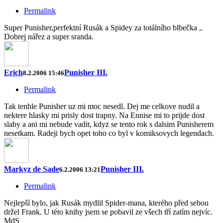
Permalink
Super Punisher,perfektní Rusák a Spidey za totálního blbečka ,.
Dobrej nářez a super sranda.
Erich
Punisher III.
8.2.2006 15:46
Permalink
Tak tenhle Punisher uz mi moc nesedl. Dej me celkove nudil a
nektere hlasky mi prisly dost trapny. Na Ennise mi to prijde dost
slaby a ani mi nebude vadit, kdyz se tento rok s dalsim Punisherem
nesetkam. Radeji bych opet toho co byl v komiksovych legendach.
Markyz de Sade
Punisher III.
6.2.2006 13:21
Permalink
Nejlepší bylo, jak Rusák mydlil Spider-mana, kterého před sebou
držel Frank. U této knihy jsem se pobavil ze všech tří zatím nejvíc.
MdS