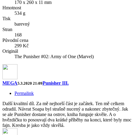
170 x 260 x 11 mm
Hmotnost
534 g
Tisk
barevný
Stran
168
Původní cena
299 Kč
Originál
The Punisher #02: Army of One (Marvel)
MEGA
Punisher III.
5.3.2020 21:09
Permalink
Další kvalitní díl. Za mě nejhorší část je začátek. Ten mě celkem
odradil. Návrat Soapa byl strašně nucený a nakonec zbytečný. Jak
se ale Punisher dostane na ostrov, kniha funguje skvěle. A o
hvězdičku to posouvají dva krátké příběhy na konci, které byly moc
fajn. Kresba je jako vždy skvělá.