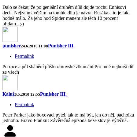
Dalo se čekat, že po geniální druhém dílů dojde trochu Ennisovi
dech. Nejzajímavějším na tomhle dílu je návrat Rusáka a to je fakt
hodně málo. Za jeho hod Spider-manem ale těch 10 procent
přidám.. ;-)
punisher
Punisher III.
24.6.2010 11:08
Permalink
Po roce a půl shánění přišlo obrovské zlkamání.Pro mně nejhorší díl
ze všech
Kaluž
Punisher III.
6.5.2010 12:55
Permalink
Peter Parker jako boxovací pytel, tak to má být, jen do něj, pacholka
jednoho. Bravo Franku! Závěrečná epizoda beze slov je výtečná.