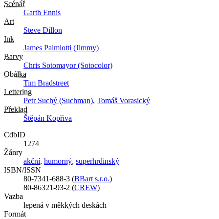
Scénář
Garth Ennis
Art
Steve Dillon
Ink
James Palmiotti (Jimmy)
Barvy
Chris Sotomayor (Sotocolor)
Obálka
Tim Bradstreet
Lettering
Petr Suchý (Suchman)
,
Tomáš Vorasický
Překlad
Štěpán Kopřiva
CdbID
1274
Žánry
akční
,
humorný
,
superhrdinský
ISBN/ISSN
80-7341-688-3 (
BBart s.r.o.
)
80-86321-93-2 (
CREW
)
Vazba
lepená v měkkých deskách
Formát