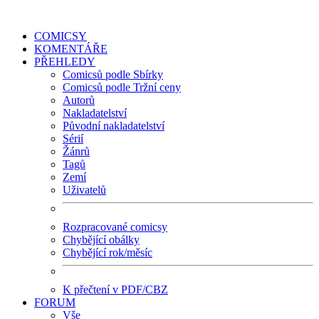
COMICSY
KOMENTÁŘE
PŘEHLEDY
Comicsů podle Sbírky
Comicsů podle Tržní ceny
Autorů
Nakladatelství
Původní nakladatelství
Sérií
Žánrů
Tagů
Zemí
Uživatelů
Rozpracované comicsy
Chybějící obálky
Chybějící rok/měsíc
K přečtení v PDF/CBZ
FORUM
Vše