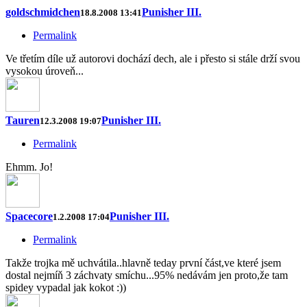
goldschmidchen
Punisher III.
18.8.2008 13:41
Permalink
Ve třetím díle už autorovi dochází dech, ale i přesto si stále drží svou
vysokou úroveň...
Tauren
Punisher III.
12.3.2008 19:07
Permalink
Ehmm. Jo!
Spacecore
Punisher III.
1.2.2008 17:04
Permalink
Takže trojka mě uchvátila..hlavně teday první část,ve které jsem
dostal nejmíň 3 záchvaty smíchu...95% nedávám jen proto,že tam
spidey vypadal jak kokot :))