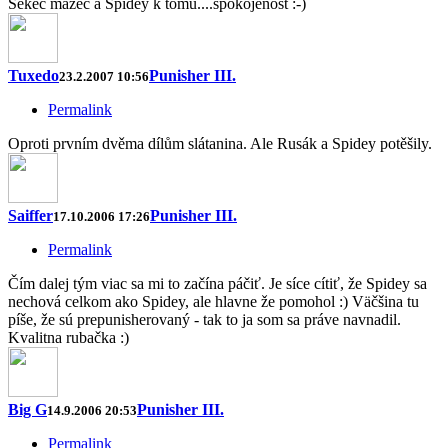
Sekec mazec a Spidey k tomu....spokojenost :-)
Tuxedo
Punisher III.
23.2.2007 10:56
Permalink
Oproti prvním dvěma dílům slátanina. Ale Rusák a Spidey potěšily.
Saiffer
Punisher III.
17.10.2006 17:26
Permalink
Čím dalej tým viac sa mi to začína páčiť. Je síce cítiť, že Spidey sa
nechová celkom ako Spidey, ale hlavne že pomohol :) Väčšina tu
píše, že sú prepunisherovaný - tak to ja som sa práve navnadil.
Kvalitna rubačka :)
Big G
Punisher III.
14.9.2006 20:53
Permalink