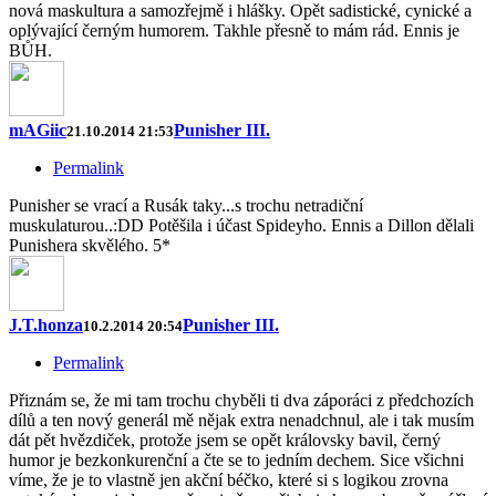
nová maskultura a samozřejmě i hlášky. Opět sadistické, cynické a
oplývající černým humorem. Takhle přesně to mám rád. Ennis je
BŮH.
mAGiic
Punisher III.
21.10.2014 21:53
Permalink
Punisher se vrací a Rusák taky...s trochu netradiční
muskulaturou..:DD Potěšila i účast Spideyho. Ennis a Dillon dělali
Punishera skvělého. 5*
J.T.honza
Punisher III.
10.2.2014 20:54
Permalink
Přiznám se, že mi tam trochu chyběli ti dva záporáci z předchozích
dílů a ten nový generál mě nějak extra nenadchnul, ale i tak musím
dát pět hvězdiček, protože jsem se opět královsky bavil, černý
humor je bezkonkurenční a čte se to jedním dechem. Sice všichni
víme, že je to vlastně jen akční béčko, které si s logikou zrovna