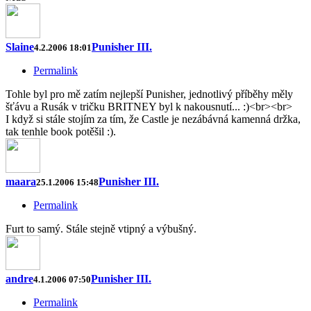
Slaine
Punisher III.
4.2.2006 18:01
Permalink
Tohle byl pro mě zatím nejlepší Punisher, jednotlivý příběhy měly
šťávu a Rusák v tričku BRITNEY byl k nakousnutí... :)<br><br>
I když si stále stojím za tím, že Castle je nezábávná kamenná držka,
tak tenhle book potěšil :).
maara
Punisher III.
25.1.2006 15:48
Permalink
Furt to samý. Stále stejně vtipný a výbušný.
andre
Punisher III.
4.1.2006 07:50
Permalink