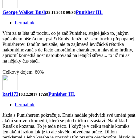
George Walker Bush
Punisher III.
22.11.2018 09:36
Permalink
Vím za ta léta už trochu, co je zač Punisher, stejně jako to, jakým
způsobem píše (a umí psát!) Ennis. Jenže už jsem trochu přepapanej.
Punisherovi fandím neustále, ale ta zajímavá levičácká rétorika
nakombinovaná s de facto amorálním charakterem hlavního hrdiny,
apriorní komediálnost naroubovaná na létající střeva... to už mi asi
na nějaký čas stačí.
Celkový dojem: 60%
karl173
Punisher III.
10.12.2017 17:59
Permalink
Jízda s Punisherem pokračuje. Ennis nadále předvádí své umění psát
akční surovou komedii, která se před ničím nezastaví. Například
Rusák s kozama. To je teda něco. I když je v celku tenhle komiks
jen akční jízdou tak je to ale skvěle odvedená práce. Dillon
nezklamal a jeho kresba je opravdu tím pravím ořechovým. Navíc je