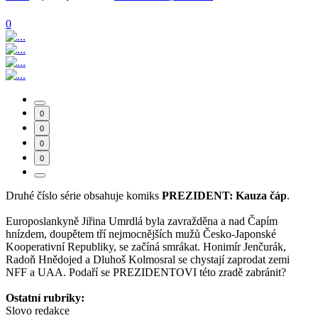
0
0
0
0
0
Druhé číslo série obsahuje komiks
PREZIDENT: Kauza čáp
.
Europoslankyně Jiřina Umrdlá byla zavražděna a nad Čapím
hnízdem, doupětem tří nejmocnějších mužů Česko-Japonské
Kooperativní Republiky, se začíná smrákat. Honimír Jenčurák,
Radoň Hnědojed a Dluhoš Kolmosral se chystají zaprodat zemi
NFF a UAA. Podaří se PREZIDENTOVI této zradě zabránit?
Ostatní rubriky:
Slovo redakce