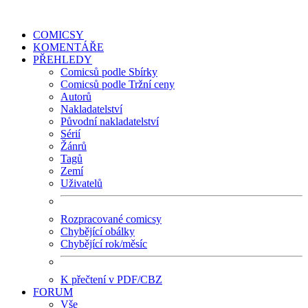
COMICSY
KOMENTÁŘE
PŘEHLEDY
Comicsů podle Sbírky
Comicsů podle Tržní ceny
Autorů
Nakladatelství
Původní nakladatelství
Sérií
Žánrů
Tagů
Zemí
Uživatelů
Rozpracované comicsy
Chybějící obálky
Chybějící rok/měsíc
K přečtení v PDF/CBZ
FORUM
Vše