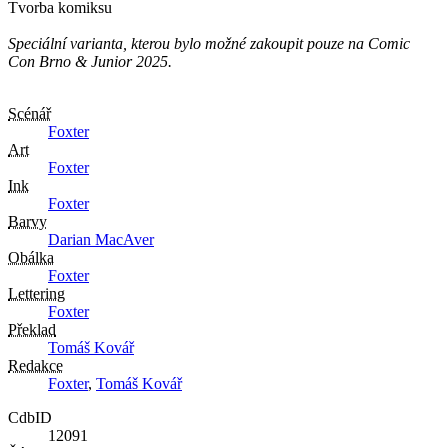
Tvorba komiksu
Speciální varianta, kterou bylo možné zakoupit pouze na Comic
Con Brno & Junior 2025.
Scénář
Foxter
Art
Foxter
Ink
Foxter
Barvy
Darian MacAver
Obálka
Foxter
Lettering
Foxter
Překlad
Tomáš Kovář
Redakce
Foxter
,
Tomáš Kovář
CdbID
12091