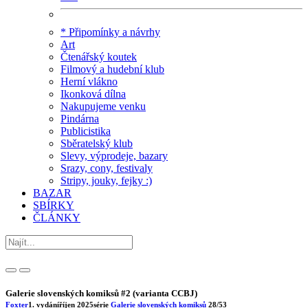
* Připomínky a návrhy
Art
Čtenářský koutek
Filmový a hudební klub
Herní vlákno
Ikonková dílna
Nakupujeme venku
Pindárna
Publicistika
Sběratelský klub
Slevy, výprodeje, bazary
Srazy, cony, festivaly
Stripy, jouky, fejky :)
BAZAR
SBÍRKY
ČLÁNKY
Galerie slovenských komiksů #2 (varianta CCBJ)
Foxter
1. vydání
říjen 2025
série
Galerie slovenských komiksů
28/53