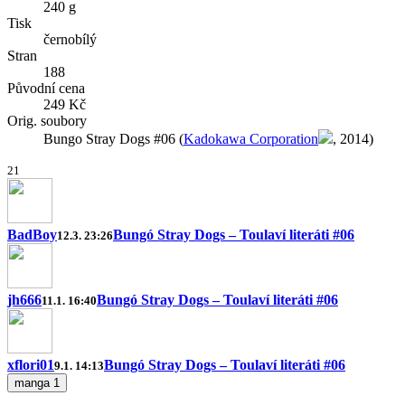
240 g
Tisk
černobílý
Stran
188
Původní cena
249 Kč
Orig. soubory
Bungo Stray Dogs #06 (
Kadokawa Corporation
, 2014)
2
1
BadBoy
Bungó Stray Dogs – Toulaví literáti #06
12.3. 23:26
jh666
Bungó Stray Dogs – Toulaví literáti #06
11.1. 16:40
xflori01
Bungó Stray Dogs – Toulaví literáti #06
9.1. 14:13
manga
1