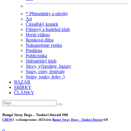
* Připomínky a návrhy
Art
Čtenářský koutek
Filmový a hudební klub
Herní vlákno
Ikonková dílna
Nakupujeme venku
Pindárna
Publicistika
Sběratelský klub
Slevy, výprodeje, bazary
Srazy, cony, festivaly
Stripy, jouky, fejky :)
BAZAR
SBÍRKY
ČLÁNKY
Bungó Stray Dogs – Toulaví literáti #06
CREW
1. vydání
prosinec 2025
série
Bungó Stray Dogs – Toulaví literáti
6/8
0