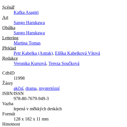
Scénář
Kafka Asagiri
Art
Sango Harukawa
Obálka
Sango Harukawa
Lettering
Martina Tomas
Překlad
Petr Kabelka (Astrak)
,
Eliška Kabelková Vítová
Redakce
Veronika Kursová
,
Tereza Součková
CdbID
11998
Žánry
akční
,
drama
,
mysteriózní
ISBN/ISSN
978-80-7679-949-3
Vazba
lepená v měkkých deskách
Formát
128 x 182 x 11 mm
Hmotnost