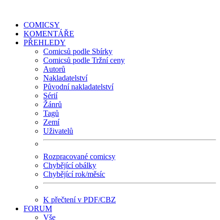
COMICSY
KOMENTÁŘE
PŘEHLEDY
Comicsů podle Sbírky
Comicsů podle Tržní ceny
Autorů
Nakladatelství
Původní nakladatelství
Sérií
Žánrů
Tagů
Zemí
Uživatelů
Rozpracované comicsy
Chybějící obálky
Chybějící rok/měsíc
K přečtení v PDF/CBZ
FORUM
Vše