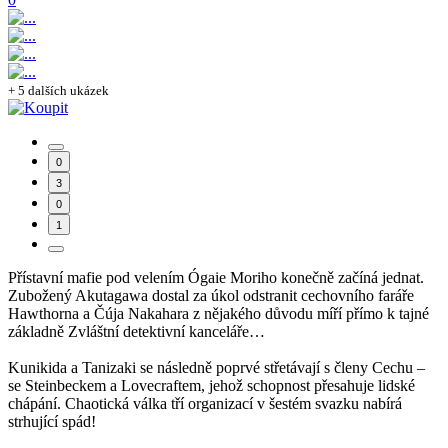
+ 5 dalších ukázek
0
3
0
1
Přístavní mafie pod velením Ógaie Moriho konečně začíná jednat.
Zubožený Akutagawa dostal za úkol odstranit cechovního faráře
Hawthorna a Čúja Nakahara z nějakého důvodu míří přímo k tajné
základně Zvláštní detektivní kanceláře…
Kunikida a Tanizaki se následně poprvé střetávají s členy Cechu –
se Steinbeckem a Lovecraftem, jehož schopnost přesahuje lidské
chápání. Chaotická válka tří organizací v šestém svazku nabírá
strhující spád!