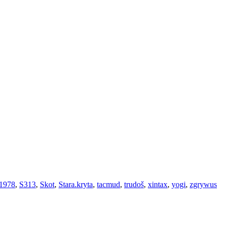
1978
,
S313
,
Skot
,
Stara.kryta
,
tacmud
,
trudoš
,
xintax
,
yogi
,
zgrywus