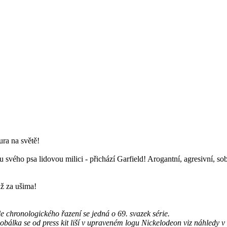
ura na světě!
 svého psa lidovou milici - přichází Garfield! Arogantní, agresivní, so
až za ušima!
le chronologického řazení se jedná o 69. svazek série.
 obálka se od press kit liší v upraveném logu Nickelodeon viz náhledy 