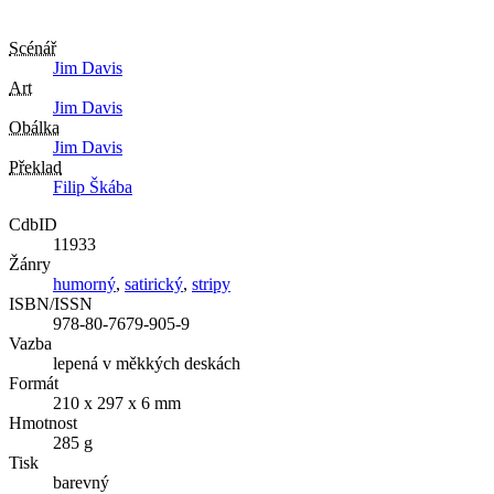
Scénář
Jim Davis
Art
Jim Davis
Obálka
Jim Davis
Překlad
Filip Škába
CdbID
11933
Žánry
humorný
,
satirický
,
stripy
ISBN/ISSN
978-80-7679-905-9
Vazba
lepená v měkkých deskách
Formát
210 x 297 x 6 mm
Hmotnost
285 g
Tisk
barevný