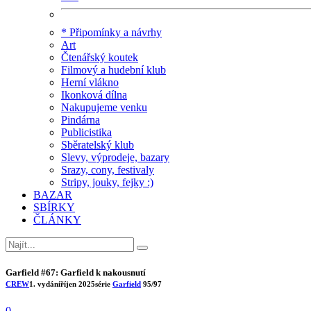
* Připomínky a návrhy
Art
Čtenářský koutek
Filmový a hudební klub
Herní vlákno
Ikonková dílna
Nakupujeme venku
Pindárna
Publicistika
Sběratelský klub
Slevy, výprodeje, bazary
Srazy, cony, festivaly
Stripy, jouky, fejky :)
BAZAR
SBÍRKY
ČLÁNKY
Garfield #67: Garfield k nakousnutí
CREW
1. vydání
říjen 2025
série
Garfield
95/97
0