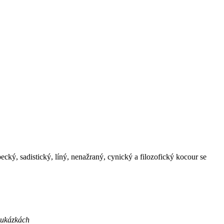
becký, sadistický, líný, nenažraný, cynický a filozofický kocour se
v ukázkách