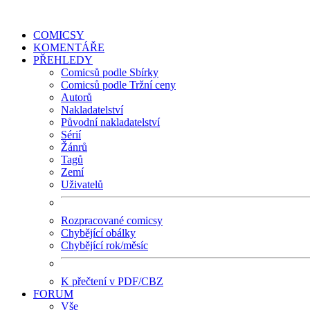
COMICSY
KOMENTÁŘE
PŘEHLEDY
Comicsů podle Sbírky
Comicsů podle Tržní ceny
Autorů
Nakladatelství
Původní nakladatelství
Sérií
Žánrů
Tagů
Zemí
Uživatelů
Rozpracované comicsy
Chybějící obálky
Chybějící rok/měsíc
K přečtení v PDF/CBZ
FORUM
Vše