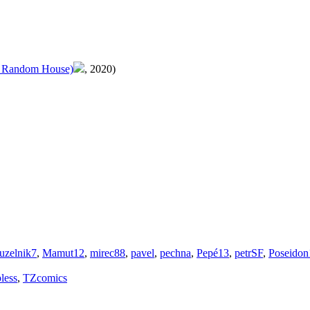
 Random House)
, 2020)
uzelnik7
,
Mamut12
,
mirec88
,
pavel
,
pechna
,
Pepé13
,
petrSF
,
Poseidon
pless
,
TZcomics