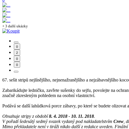
+ 3 další ukázky
0
2
0
0
67. sešit stripů nejlínějšího, nejnenažranějšího a nejzábavnějšího koco
Zabarikádujte ledničku, zavřete sušenky do sejfu, povolejte na ochranu
značně zkresleným pohledem na osobní vlastnictví.
Podává se další lahůdková porce zábavy, po které se budete olizovat 
Obsahuje stripy z období
8. 4. 2018 - 10. 11. 2018
.
V pořadí šedesátý sedmý svazek vydaný pod nakladatelstvím
Crew
, d
Mimo překladatele není v tiráži nikdo další z redakce uveden. Finální