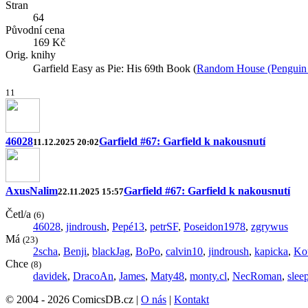
Stran
64
Původní cena
169 Kč
Orig. knihy
Garfield Easy as Pie: His 69th Book (
Random House (Penguin
1
1
46028
Garfield #67: Garfield k nakousnutí
11.12.2025 20:02
AxusNalim
Garfield #67: Garfield k nakousnutí
22.11.2025 15:57
Četl/a
(6)
46028
,
jindroush
,
Pepé13
,
petrSF
,
Poseidon1978
,
zgrywus
Má
(23)
2scha
,
Benji
,
blackJag
,
BoPo
,
calvin10
,
jindroush
,
kapicka
,
Ko
Chce
(8)
davidek
,
DracoAn
,
James
,
Maty48
,
monty.cl
,
NecRoman
,
slee
© 2004 - 2026 ComicsDB.cz |
O nás
|
Kontakt