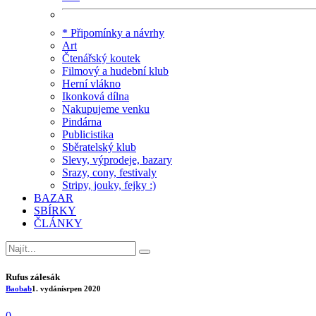
* Připomínky a návrhy
Art
Čtenářský koutek
Filmový a hudební klub
Herní vlákno
Ikonková dílna
Nakupujeme venku
Pindárna
Publicistika
Sběratelský klub
Slevy, výprodeje, bazary
Srazy, cony, festivaly
Stripy, jouky, fejky :)
BAZAR
SBÍRKY
ČLÁNKY
Rufus zálesák
Baobab
1. vydání
srpen 2020
0