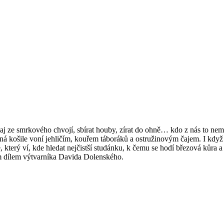
čaj ze smrkového chvojí, sbírat houby, zírat do ohně… kdo z nás to nemá 
vaná košile voní jehličím, kouřem táboráků a ostružinovým čajem. I kdy
 který ví, kde hledat nejčistší studánku, k čemu se hodí březová kůra a
ým dílem výtvarníka Davida Dolenského.