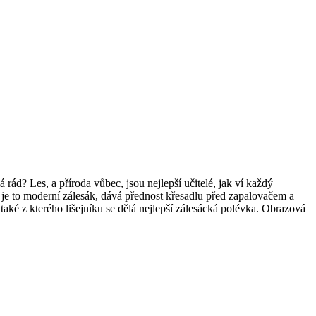
rád? Les, a příroda vůbec, jsou nejlepší učitelé, jak ví každý
ž je to moderní zálesák, dává přednost křesadlu před zapalovačem a
 také z kterého lišejníku se dělá nejlepší zálesácká polévka. Obrazová