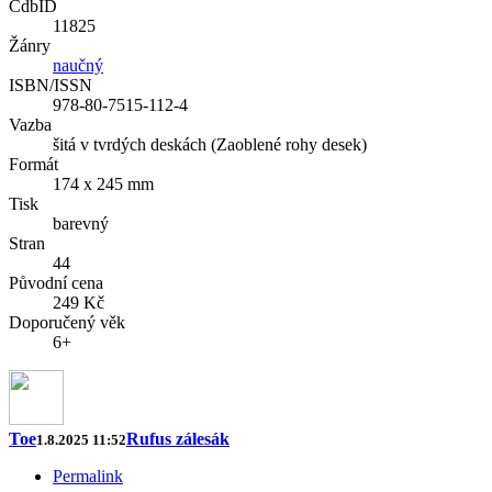
CdbID
11825
Žánry
naučný
ISBN/ISSN
978-80-7515-112-4
Vazba
šitá v tvrdých deskách (Zaoblené rohy desek)
Formát
174 x 245 mm
Tisk
barevný
Stran
44
Původní cena
249 Kč
Doporučený věk
6+
Toe
Rufus zálesák
1.8.2025 11:52
Permalink