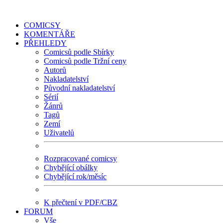
COMICSY
KOMENTÁŘE
PŘEHLEDY
Comicsů podle Sbírky
Comicsů podle Tržní ceny
Autorů
Nakladatelství
Původní nakladatelství
Sérií
Žánrů
Tagů
Zemí
Uživatelů
Rozpracované comicsy
Chybějící obálky
Chybějící rok/měsíc
K přečtení v PDF/CBZ
FORUM
Vše