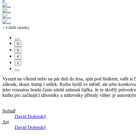
+ 3 další ukázky
0
0
4
1
Vyrazit na víkend nebo na pár dnů do lesa, spát pod širákem, vařit si 
zálesák, skaut, tramp i snílek. Rufus bydlí ve městě, ale jeho kostko
jeho vousatou bradu často zdobí zahnutá fajfka. Je to skvělý průvodce,
kniha pro začínající táborníky a milovníky přírody vůbec je autorsk
Scénář
David Dolenský
Art
David Dolenský