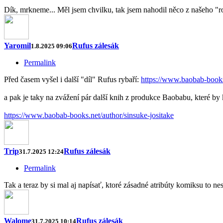
Dík, mrkneme... Měl jsem chvilku, tak jsem nahodil něco z našeho "ro
Yaromil
Rufus zálesák
1.8.2025 09:06
Permalink
Před časem vyšel i další "díl" Rufus rybaří:
https://www.baobab-books
a pak je taky na zvážení pár další knih z produkce Baobabu, které by 
https://www.baobab-books.net/author/sinsuke-jositake
Trip
Rufus zálesák
31.7.2025 12:24
Permalink
Tak a teraz by si mal aj napísať, ktoré zásadné atribúty komiksu to ne
Walome
Rufus zálesák
31.7.2025 10:14