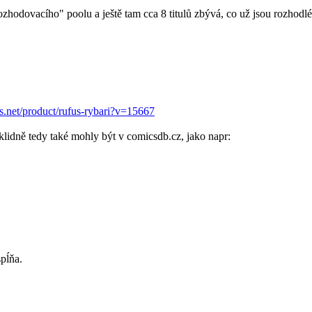
zhodovacího" poolu a ještě tam cca 8 titulů zbývá, co už jsou rozhodlé
.net/product/rufus-rybari?v=15667
klidně tedy také mohly být v comicsdb.cz, jako napr:
spĺňa.