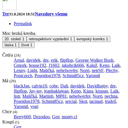
Ter
Navzdory všemu
31.8.2024 18:51
Permalink
Moc hezká kresba.
20. století
1
retrospektivní vyprávění
1
evropský komiks
1
láska
1
život
1
Četl/a
(24)
Arnal
,
davidek
,
dre
,
erik
,
flipflop
,
George Walker Bush
,
Gmork
,
house192
,
J1602
,
jakubcik666
,
Kaluž
,
Keno
,
Laik
,
Lenny
,
Light
,
Maličká
,
nebelwerfer
,
Norri
,
petrSF
,
Plechy
,
Poniczech
,
Poseidon1978
,
Schimi85cz
,
Yaromil
Má
(29)
blackJag
,
calvin10
,
cobe
,
Dali
,
davidek
,
Davidhajny
,
dre
,
flipflop
,
Jay-jay
,
jeanbaklajean
,
Keno
,
Kiara
,
krupan
,
Laik
,
listr
,
Maličká
,
Martinb
,
MP81
,
nebelwerfer
,
Norri
,
pechna
,
Poseidon1978
,
Schimi85cz
,
sercial
,
Skot
,
tacmud
,
trudoš
,
Yaromil
,
yogi
Chce
(4)
Berry669
,
Dezodoo
,
Grrr
,
monty.cl
Koupí
(1)
Grrr