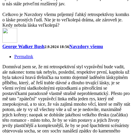
u nás stále priveľmi rozšírený jav.
Celkovo je Navzdory všemu príjemný ľahký retrospektívny komiks
o láske prostých ľudí. Nie je to veľkolepá dráma, ale zároveň je.
Kedy nebola láska veľkolepá?
George Walker Bush
Navzdory všemu
2.9.2024 18:56
Permalink
Domníval jsem se, že mi retrospektivní styl vyprávění bude vadit,
ale nakonec tomu tak nebylo, poslední, respektive první, kapitola už
byla taková hravá třešnička na tomto dojemně laděném láskyplném
příběhu, který, ač řeší trable dávné a dlouho trvající lásky, je se
všemi svými sladkobolnými epizodkami a pitvořícími se
postavičkami paradoxně vlastně strašně neproblematický. Přesto pro
mě tato "zpáteční" vyprávěcí linka měla jeden rys, který mě
znepokojoval, a to sice, že vás zajímá mnoho věcí, které se měly stát
potom, ale ty vy už všechny víte a už se je nedovíte, maximálně
jejich kořeny; naopak se dobíráte jakéhosi velkého třesku (začátku)
této romance - místo toho, že by se vám postavy a jejich životy
jevily plastičtější a komplexnější, že by se pod špachtlemi scénáristy
objevovala socha, se ony sochy nanášejí zpátky do kamenného