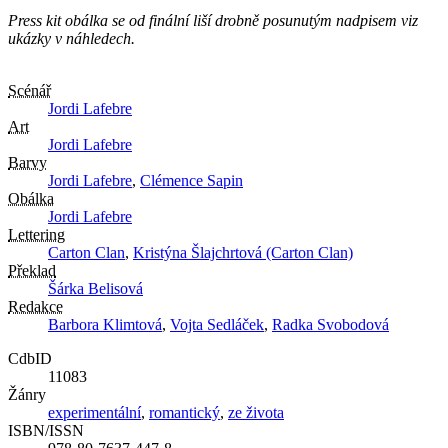
Press kit obálka se od finální liší drobně posunutým nadpisem viz
ukázky v náhledech.
Scénář
Jordi Lafebre
Art
Jordi Lafebre
Barvy
Jordi Lafebre
,
Clémence Sapin
Obálka
Jordi Lafebre
Lettering
Carton Clan
,
Kristýna Šlajchrtová (Carton Clan)
Překlad
Šárka Belisová
Redakce
Barbora Klimtová
,
Vojta Sedláček
,
Radka Svobodová
CdbID
11083
Žánry
experimentální
,
romantický
,
ze života
ISBN/ISSN