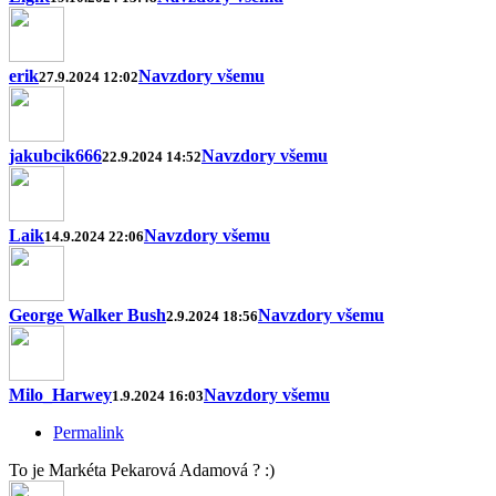
erik
Navzdory všemu
27.9.2024 12:02
jakubcik666
Navzdory všemu
22.9.2024 14:52
Laik
Navzdory všemu
14.9.2024 22:06
George Walker Bush
Navzdory všemu
2.9.2024 18:56
Milo_Harwey
Navzdory všemu
1.9.2024 16:03
Permalink
To je Markéta Pekarová Adamová ? :)