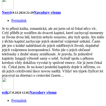
Norri
Navzdory všemu
19.12.2024 22:29
Permalink
Je to pěkná kniha, romantická, ale asi jsem od ní čekal něco víc.
Celý příběh je rozdělen do dvaceti kapitol, které zachycují momenty
ze života dvou lidí, kterým nebylo souzeno, aby byli spolu. Jen málo
z těchto kapitol zachycuje jejich skutečné vzájemné setkání. Často
jde jen o krátké nahlédnutí do jejich oddělených životů, doplněné
jejich vzájemnou korespondencí. Nebo jde o jejich občasné
telefonáty z druhé strany zeměkoule. Je pravda, že jednotlivé
kapitoly fungují výborně samy o sobě. Scénář spolu s pěknou
kresbou vždy dokážou vyvolat ty správné emoce. Ale já jsem čekal
víc. Čekal jsem, že na konci poslední kapitoly dojde k něčemu, co
dá jejich celoživotní lásce novou naději. Vždyť ten týpek čtyřicet let
pracoval na disertaci o cestování časem…
erik
Navzdory všemu
27.9.2024 12:02
Permalink