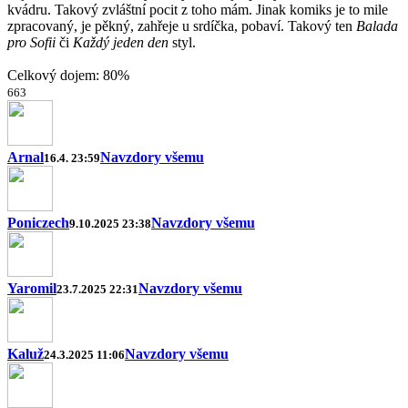
kvádru. Takový zvláštní pocit z toho mám. Jinak komiks je to mile
zpracovaný, je pěkný, zahřeje u srdíčka, pobaví. Takový ten
Balada
pro Sofii
či
Každý jeden den
styl.
Celkový dojem: 80%
6
6
3
Arnal
Navzdory všemu
16.4. 23:59
Poniczech
Navzdory všemu
9.10.2025 23:38
Yaromil
Navzdory všemu
23.7.2025 22:31
Kaluž
Navzdory všemu
24.3.2025 11:06