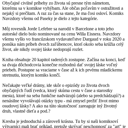
Obyčajné civilné príbehy zo života sú presne tým námetom,
ktorému sa v komikse vyhýbam. Ale občas poľavím v ostražitosti a
nejaký si prečítam. A raz za čas sa stane, že ma čosi osloví. Komiks
Navzdory všemu od Paseky je dielo z tejto kategórie.
Môj rovesník Jorde Lefebre sa narodil v Barcelone a toto jeho
autorské dielo bolo nominované na cenu Willa Eisnera. Navzdory
všemu vyšlo vo francúzskom vydavateľstve Dargaud v roku 2020 a
ponúka nám príbeh dvoch zaľúbencov, ktorí okolo seba krúžia celý
život, ale nikdy svojej láske nedoprajú rozlet.
Kniha obsahuje 20 kapitol radených zostupne. Začína na konci, keď
sa dvaja dôchodcovia konečne rozhodnú dať svojej láske voľný
priebeh. Postupne sa vraciame v čase až k ich prvému mladíckemu
stretnutiu, ktorým komiks končí.
Nečakajte veľké drámy, ide skôr o epizódy zo života dvoch
obyčajných ľudí (vedca, ktorý skúma cestu v čase a starostky
mesta), ktoré na seba funkčne nadväzujú (alebo sa predchádzajú?) a
nenásilne vyvolávajú otázky typu - má zmysel prežiť život mimo
osudovej lásky? A ako na túto skutočnosť zareaguje iný životný
druh, vlastné dieťa a pod.?
Kresba je jednoduchá a zároveň krásna. Tu by si naši komiksoví
výtvarníci mali brať príklad, pretože skrývať neschopnosť za "art" je