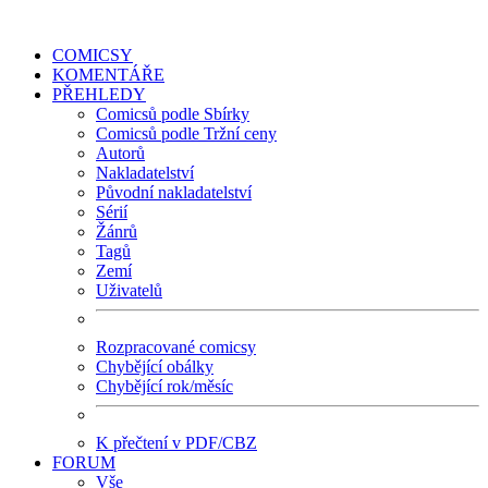
COMICSY
KOMENTÁŘE
PŘEHLEDY
Comicsů podle Sbírky
Comicsů podle Tržní ceny
Autorů
Nakladatelství
Původní nakladatelství
Sérií
Žánrů
Tagů
Zemí
Uživatelů
Rozpracované comicsy
Chybějící obálky
Chybějící rok/měsíc
K přečtení v PDF/CBZ
FORUM
Vše