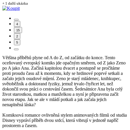
+ 1 další ukázka
4
15
2
5
Většina příběhů plyne od A do Z, od začátku do konce. Tento
oceňovaný evropský komiks jde opačným směrem, od Z jako Zeno
po A jako Ana. Začíná kapitolou dvacet a postupně se pročítáme
proti proudu času až k momentu, kdy se hrdinové poprvé setkali a
začalo jejich osudové míjení. Zeno je starý mládenec, knihkupec,
světoběžník a doktorand fyziky, jemuž trvalo čtyřicet let, než
dokončil svou práci o cestování časem. Šedesátnice Ana byla celý
život starostkou, matkou a manželkou a nyní je připravena začít
novou etapu. Jak se ale v mládí potkali a jak začala jejich
nenaplněná láska?
Komiksová romance ovlivněná stylem animovaných filmů od studia
Disney vypráví příběh dvou srdcí, která vibrují v jednotě napříč
prostorem a časem.