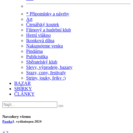
* Připomínky a návrhy
Art
Čtenářský koutek
Filmový a hudební klub
Herní vlákno
Ikonková dílna
Nakupujeme venku
Pindárna
Publicistika
Sběratelský klub
Slevy, výprodeje, bazary
Srazy, cony, festivaly
Stripy, jouky, fejky :)
BAZAR
SBÍRKY
ČLÁNKY
Navzdory všemu
Paseka
1. vydání
srpen 2024
4.2