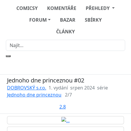
COMICSY
KOMENTÁŘE
PŘEHLEDY
FORUM
BAZAR
SBÍRKY
ČLÁNKY
Jednoho dne princeznou #02
DOBROVSKÝ s.r.o.
1. vydání
srpen 2024
série
Jednoho dne princeznou
2/7
2.8