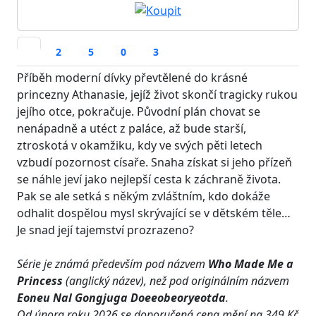
2
5
0
3
Příběh moderní dívky převtělené do krásné
princezny Athanasie, jejíž život skončí tragicky rukou
jejího otce, pokračuje. Původní plán chovat se
nenápadně a utéct z paláce, až bude starší,
ztroskotá v okamžiku, kdy ve svých pěti letech
vzbudí pozornost císaře. Snaha získat si jeho přízeň
se náhle jeví jako nejlepší cesta k záchraně života.
Pak se ale setká s někým zvláštním, kdo dokáže
odhalit dospělou mysl skrývající se v dětském těle…
Je snad její tajemství prozrazeno?
Série je známá především pod názvem
Who Made Me a
Princess
(anglický název), než pod originálním názvem
Eoneu Nal Gongjuga Doeeobeoryeotda
.
Od února roku 2026 se doporučená cena mění na 349 Kč