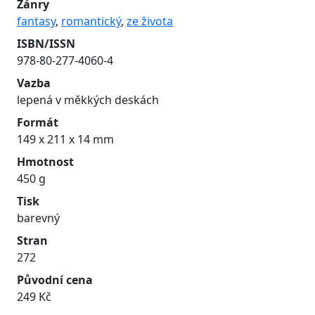
Žánry
fantasy
,
romantický
,
ze života
ISBN/ISSN
978-80-277-4060-4
Vazba
lepená v měkkých deskách
Formát
149 x 211 x 14 mm
Hmotnost
450 g
Tisk
barevný
Stran
272
Původní cena
249 Kč