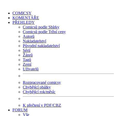
COMICSY
KOMENTÁŘE
PŘEHLEDY
Comicsů podle Sbírky
Comicsů podle Tržní ceny
Autorů
Nakladatelství
Původní nakladatelství
Sérií
Žánrů
Tagů
Zemí
Uživatelů
Rozpracované comicsy
Chybějící obálky
Chybějící rok/měsíc
K přečtení v PDF/CBZ
FORUM
Vše