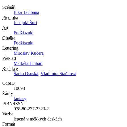
Scénář
Juka Tačibana
Předloha
Jusujuki Šuri
Art
Fudžiazuki
Obálka
Fudžiazuki
Lettering
Miroslav Kučera
Překlad
Markéta Linhart
Redakce
Šárka Osuská
,
Vladimíra Staňková
CdbID
10693
Žánry
fantasy
ISBN/ISSN
978-80-277-2323-2
Vazba
lepená v měkkých deskách
Formát