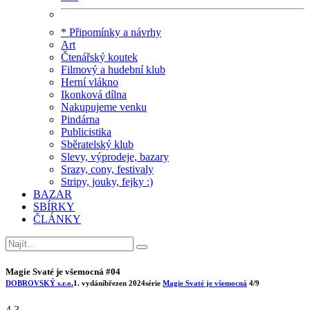
* Připomínky a návrhy
Art
Čtenářský koutek
Filmový a hudební klub
Herní vlákno
Ikonková dílna
Nakupujeme venku
Pindárna
Publicistika
Sběratelský klub
Slevy, výprodeje, bazary
Srazy, cony, festivaly
Stripy, jouky, fejky :)
BAZAR
SBÍRKY
ČLÁNKY
Magie Svaté je všemocná #04
DOBROVSKÝ s.r.o.
1. vydání
březen 2024
série
Magie Svaté je všemocná
4/9
4.3