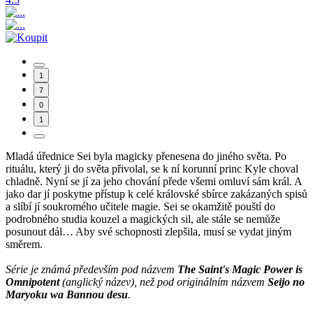
1
7
0
1
Mladá úřednice Sei byla magicky přenesena do jiného světa. Po
rituálu, který ji do světa přivolal, se k ní korunní princ Kyle choval
chladně. Nyní se jí za jeho chování přede všemi omluví sám král. A
jako dar jí poskytne přístup k celé královské sbírce zakázaných spisů
a slíbí jí soukromého učitele magie. Sei se okamžitě pouští do
podrobného studia kouzel a magických sil, ale stále se nemůže
posunout dál… Aby své schopnosti zlepšila, musí se vydat jiným
směrem.
Série je známá především pod názvem
The Saint's Magic Power is
Omnipotent
(anglický název), než pod originálním názvem
Seijo no
Maryoku wa Bannou desu
.