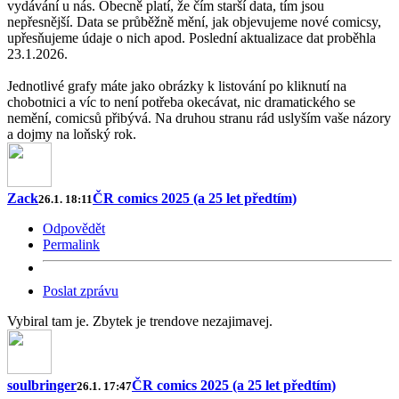
vydávání u nás. Obecně platí, že čím starší data, tím jsou
nepřesnější. Data se průběžně mění, jak objevujeme nové comicsy,
upřesňujeme údaje o nich apod. Poslední aktualizace dat proběhla
23.1.2026.
Jednotlivé grafy máte jako obrázky k listování po kliknutí na
chobotnici a víc to není potřeba okecávat, nic dramatického se
nemění, comicsů přibývá. Na druhou stranu rád uslyším vaše názory
a dojmy na loňský rok.
Zack
ČR comics 2025 (a 25 let předtím)
26.1. 18:11
Odpovědět
Permalink
Poslat zprávu
Vybiral tam je. Zbytek je trendove nezajimavej.
soulbringer
ČR comics 2025 (a 25 let předtím)
26.1. 17:47