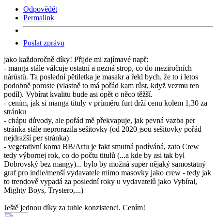
Odpovědět
Permalink
Poslat zprávu
jako každoročně díky! Přijde mi zajímavé např:
- manga stále válcuje ostatní a nezná strop, co do meziročních
nárůstů. Ta poslední pětiletka je masakr a řekl bych, že to i letos
podobně poroste (vlastně to má pořád kam růst, když vezmu ten
podíl). Vybírat kvalitu bude asi opět o něco těžší.
- cením, jak si manga tituly v průměru furt drží cenu kolem 1,30 za
stránku
- chápu důvody, ale pořád mě překvapuje, jak pevná vazba per
stránka stále neprorazila sešitovky (od 2020 jsou sešitovky pořád
nejdražší per stránka)
- vegetativní koma BB/Artu je fakt smutná podíváná, zato Crew
tedy výbornej rok, co do počtu titulů (...a kde by asi tak byl
Dobrovský bez mangy)... bylo by možná super nějaký samostatný
graf pro indie/menší vydavatele mimo masovky jako crew - tedy jak
to trendově vypadá za poslední roky u vydavatelů jako Vybíral,
Mighty Boys, Trystero,...)
Ještě jednou díky za tuhle konzistenci. Cením!