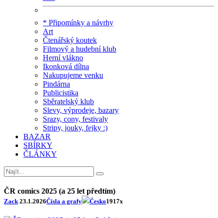
* Připomínky a návrhy
Art
Čtenářský koutek
Filmový a hudební klub
Herní vlákno
Ikonková dílna
Nakupujeme venku
Pindárna
Publicistika
Sběratelský klub
Slevy, výprodeje, bazary
Srazy, cony, festivaly
Stripy, jouky, fejky :)
BAZAR
SBÍRKY
ČLÁNKY
ČR comics 2025 (a 25 let předtím)
Zack
23.1.2026
Čísla a grafy
Česko
1917x