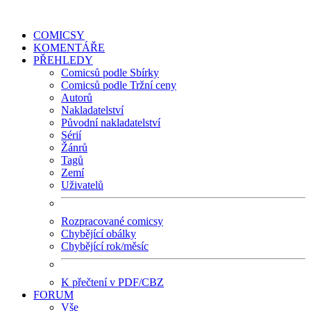
COMICSY
KOMENTÁŘE
PŘEHLEDY
Comicsů podle Sbírky
Comicsů podle Tržní ceny
Autorů
Nakladatelství
Původní nakladatelství
Sérií
Žánrů
Tagů
Zemí
Uživatelů
Rozpracované comicsy
Chybějící obálky
Chybějící rok/měsíc
K přečtení v PDF/CBZ
FORUM
Vše