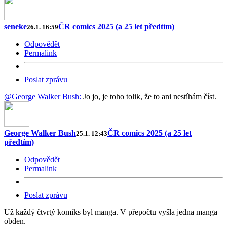
seneke
ČR comics 2025 (a 25 let předtím)
26.1. 16:59
Odpovědět
Permalink
Poslat zprávu
@George Walker Bush:
Jo jo, je toho tolik, že to ani nestíhám číst.
George Walker Bush
ČR comics 2025 (a 25 let
25.1. 12:43
předtím)
Odpovědět
Permalink
Poslat zprávu
Už každý čtvrtý komiks byl manga. V přepočtu vyšla jedna manga
obden.