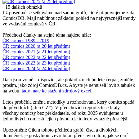
+15 dalších obrázků
Již posedmé se setkáváme nad sadou grafů, které připravujeme z dat
ComicsDB. Mají nabídnout základní pohled na nejvýraznější trendy
ve vydávání comicsů v ČR.
Předchozí články na stejné téma najdete níže:
ČR comics 1989 - 2019
ČR comics 2020 (a 20 let předtím)
ČR comics 2021 (a 21 let předtím)
ČR comics 2022 (a 22 let předtím)
ČR comics 2023 (a 23 let předtím)
ČR comics 2024 (a 24 let předtím)
Data jsou volně k dispozici, ale pokud z nich budete čerpat, zmiňte,
prosím, jako zdroj ComicsDB.cz. Abyste je nemuseli lovit z tabulek
na webu,
tady máte ke stažení zdrojový excel
.
Letos proběhla změna metodiky u rozhodování, který comics spadá
do původních („Jen CZ“). V předchozích reportech se braly
všechny comicsy bez překladatele, od roku 2025 evidujeme u
jednotlivých comicsů jejich původ a je to tedy výrazně přesnější.
Upozornění: Cílem tohoto přehledu grafů, čísel a divokých
domněnek je poskytnout zevrubnou představu o tom, jak se daří