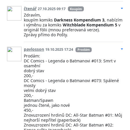
čtenář
27.10.2025 09:17
Koupím
Zdravím,
koupím komiks
Darkness Kompendium 3
, nabízím
i výměnu za komiks
Witchblade Kompendium 5
v
originál fólii (mnou preferovaná verze).
Zprávy přímo do Pošty.
pavlosson
19.10.2025 17:24
Prodám
Prodám:
DC Comics - Legenda o Batmanovi #013: Smrt v
osamění
dobrý stav
200,-
DC Comics - Legenda o Batmanovi #073: Spálené
mosty
velmi dobrý stav
200,-
Batman/Spawn
jednou čtené, jako nové
450,-
Znovuzrození hrdinů DC: All-Star Batman #01: Můj
nejhorší nepřítel (paperback)
Znovuzrození hrdinů DC: All-Star Batman #02:
Konce světa (paperback)