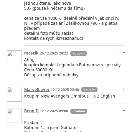
jednou čtené, jako nové
50,- (pouze k něčemu dalšímu)
cena za vše 1000,-, ideálně předání v Jablonci n.
N., v případě zaslání Zásilkovnou +90,- a platba
předem
detailní foto můžu zaslat
kontakt na rychlik@seznam.cz
mcezik
26.12.2025 20:22
Koupím
Ahoj,
koupím komplet Legenda o Batmanovi + speciály.
Cena 30000 Kč.
Děkuji za případné nabídky.
MarvelLover
12.12.2025 22:40
Koupím
Koupím New Avengers Omnibus 1 a 2 English
Beng.D
12.12.2025 09:08
Prodám
Prodam :
Batman 1: Já jsem Gotham