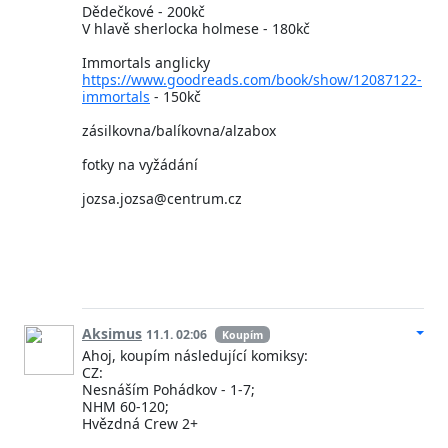
Dědečkové - 200kč
V hlavě sherlocka holmese - 180kč
Immortals anglicky
https://www.goodreads.com/book/show/12087122-
immortals
- 150kč
zásilkovna/balíkovna/alzabox
fotky na vyžádání
jozsa.jozsa@centrum.cz
Aksimus
11.1. 02:06
Koupím
Ahoj, koupím následující komiksy:
CZ:
Nesnáším Pohádkov - 1-7;
NHM 60-120;
Hvězdná Crew 2+