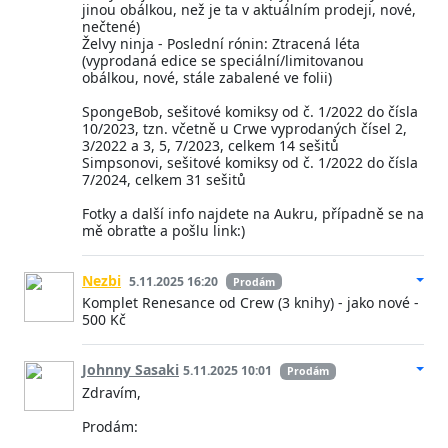
jinou obálkou, než je ta v aktuálním prodeji, nové,
nečtené)
Želvy ninja - Poslední rónin: Ztracená léta
(vyprodaná edice se speciální/limitovanou
obálkou, nové, stále zabalené ve folii)
SpongeBob, sešitové komiksy od č. 1/2022 do čísla
10/2023, tzn. včetně u Crwe vyprodaných čísel 2,
3/2022 a 3, 5, 7/2023, celkem 14 sešitů
Simpsonovi, sešitové komiksy od č. 1/2022 do čísla
7/2024, celkem 31 sešitů
Fotky a další info najdete na Aukru, případně se na
mě obraťte a pošlu link:)
Nezbi
5.11.2025 16:20
Prodám
Komplet Renesance od Crew (3 knihy) - jako nové -
500 Kč
Johnny Sasaki
5.11.2025 10:01
Prodám
Zdravím,
Prodám: