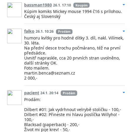
bassman1980
26.1. 17:10
Koupím
Kúpim komiks Mickey mouse 1994 č16 s prílohou.
Český aj Slovenský
falko
26.1. 10:26
Prodám
humoru kvítky pro hodné dítky 3. díl, nakl. Vilímek,
30. léta.
Na přední desce trochu počmárano, též na první
předsádce.
Uvnitř napraskle, cca 20 prvních stran uvolněno,
další stránky OK.
Foto mailem.
martin.benca@seznam.cz
2 000,-
pacient
24.1. 20:14
Prodám
Prodám:
Dilbert #01: Jak vydrhnout velrybě stoličku - 100,-
Dilbert #02: Přineste mi hlavu poslíčka Willyho! -
100,-
Blacksad (paperback) - 200,-
Život mi pije krev! - 50,-