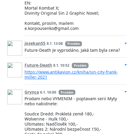
EN:
Mortal Kombat X;
Divinity Original Sin 2 Graphic Novel;
Kontakt, prosím, mailem
e.korpousenko@gmail.com
josekan55
8.1. 13:08
Prodám
Future-Death Je vyprodáno. Jaká tam byla cena?
Future-Death
8.1. 10:52
Prodám
https://www.antikavion.cz/kniha/sin-city-frank-
miller-2021
Grynca
6.1. 16:00
Prodám
Prodam nebo VYMENIM - poptavam serii Myty
nebo nabidnete:
Soudce Dredd: Prokletá země 180,-
Wolverine - Hulk 100,-
Ultimates: Nadčlověk 100,-
Ultimates 2: Národní bezpečnost 150,-