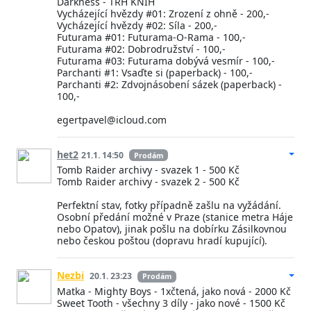
Darkness - TRH KNIH
Vycházející hvězdy #01: Zrození z ohně - 200,-
Vycházející hvězdy #02: Síla - 200,-
Futurama #01: Futurama-O-Rama - 100,-
Futurama #02: Dobrodružství - 100,-
Futurama #03: Futurama dobývá vesmír - 100,-
Parchanti #1: Vsaďte si (paperback) - 100,-
Parchanti #2: Zdvojnásobení sázek (paperback) -
100,-
egertpavel@icloud.com
het2
21.1. 14:50
Prodám
Tomb Raider archivy - svazek 1 - 500 Kč
Tomb Raider archivy - svazek 2 - 500 Kč
Perfektní stav, fotky případně zašlu na vyžádání.
Osobní předání možné v Praze (stanice metra Háje
nebo Opatov), jinak pošlu na dobírku Zásilkovnou
nebo českou poštou (dopravu hradí kupující).
Nezbi
20.1. 23:23
Prodám
Matka - Mighty Boys - 1xčtená, jako nová - 2000 Kč
Sweet Tooth - všechny 3 díly - jako nové - 1500 Kč