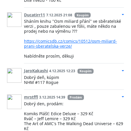
Dítě hvězd - 100 Kč
Ducatirr11
7.12.2025 21:08
Koupím
Sháním knihu "Osm miliard přání" ve sběratelské
verzi , pouze zabalenou ve fólii, máte někdo na
prodej nebo na výměnu ???
https://comicsdb.cz/comics/10512/osm-miliard-
prani-sberatelska-verze/
Nabídněte prosím, děkuji
JaroKakashi
4.12.2025 12:23
Koupím
Dobrý deň, kúpim
NHM #117 Rogue
mrstffl
3.12.2025 14:39
Prodám
Dobrý den, prodám:
Komiks Plášť: Edice Deluxe – 329 Kč
Rváč – Jeff Lemire – 329 Kč
The Art of AMC's The Walking Dead Universe – 629
Kč