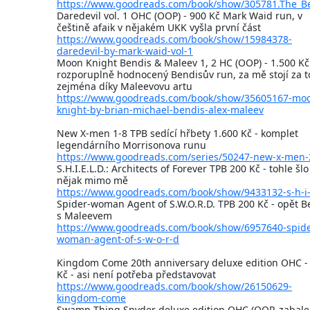
https://www.goodreads.com/book/show/305781.The_Be
Daredevil vol. 1 OHC (OOP) - 900 Kč Mark Waid run, v
češtině afaik v nějakém UKK vyšla první část
https://www.goodreads.com/book/show/15984378-
daredevil-by-mark-waid-vol-1
Moon Knight Bendis & Maleev 1, 2 HC (OOP) - 1.500 Kč
rozporuplně hodnocený Bendisův run, za mě stojí za t
zejména díky Maleevovu artu
https://www.goodreads.com/book/show/35605167-mo
knight-by-brian-michael-bendis-alex-maleev
New X-men 1-8 TPB sedící hřbety 1.600 Kč - komplet
legendárního Morrisonova runu
https://www.goodreads.com/series/50247-new-x-men
S.H.I.E.L.D.: Architects of Forever TPB 200 Kč - tohle šlo
nějak mimo mě
https://www.goodreads.com/book/show/9433132-s-h-i-
Spider-woman Agent of S.W.O.R.D. TPB 200 Kč - opět B
s Maleevem
https://www.goodreads.com/book/show/6957640-spide
woman-agent-of-s-w-o-r-d
Kingdom Come 20th anniversary deluxe edition OHC -
Kč - asi není potřeba představovat
https://www.goodreads.com/book/show/26150629-
kingdom-come
Swamp Thing Snyder deluxe edition OHC (OOP, zabalen