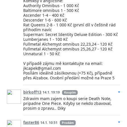
Komiksy v angličtině:
Authority Omnibus - 1 000 Kč
Baltimore omnibus 1 - 500 Kč
Ascender 1-4 - 400 Kč
Descender 1-6 - 600 Kč
Rat Queens 2-8 - 1 000 Kč (první díl v češtině rád
přihodím navíc
Superman: Secret Identity Deluxe Edition - 300 Kč
Lumberjanes 1 - 100 Kč
Fullmetal Alchemyst omnibus 22,23,24 - 120 Kč
Fullmetal Alchemyst omnibus 25,26,27 - 120 Kč
Unnatural 1 - 50 Kč
V případě zájmu mě kontaktujte na email:
jkcapek@gmail.com
Posílám ideálně zásilkovnou (+75 Kč), případně
přes Alzabox. Osobní předání možné na Praze 5
birkoff13
14.1. 19:19
Koupím
Zdravim mam zajem o koupi serie Death Note,
pripadne One Piece. Kdyby se nekdo zbavoval,
prosim o zpravu.. Diky
faster86
14.1. 10:51
Prodám