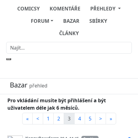
COMICSY
KOMENTÁŘE
PŘEHLEDY
FORUM
BAZAR
SBÍRKY
ČLÁNKY
Bazar
přehled
Pro vkládání musíte být přihlášení a být
uživatelem déle jak 6 měsíců.
«
<
1
2
3
4
5
>
»