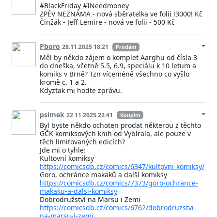
#BlackFriday #INeedmoney
ZPĚV NEZNÁMA - nová sběratelka ve folii !3000! Kč
Činžák - Jeff Lemire - nová ve folii - 500 Kč
Pboro
28.11.2025 18:21
Prodám
Měl by někdo zájem o komplet Aarghu od čísla 3
do dneška, včetně 5.5, 6.9, speciálu k 10 letum a
komiks v Brně? Tzn víceméně všechno co vyšlo
kromě c. 1 a 2.
Kdyztak mi hodte zprávu.
psimek
22.11.2025 22:41
Koupím
Byl byste někdo ochoten prodat některou z těchto
GČK komiksových knih od Vybírala, ale pouze v
těch limitovaných edicích?
Jde mi o tyhle:
Kultovní komiksy
https://comicsdb.cz/comics/6347/kultovni-komiksy/
Goro, ochránce makaků a další komiksy
https://comicsdb.cz/comics/7373/goro-ochrance-
makaku-a-dalsi-komiksy
Dobrodružství na Marsu i Zemi
https://comicsdb.cz/comics/6762/dobrodruzstvi-
na-marsu-i-zemi