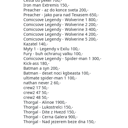
Cesta do pekel 700,-
Iron man Extremis 150,-
Preacher - az do konce sveta 200,-
Preacher - Jako para nad Texasem 650,-
Comicsove Legendy - Wolverine 1 800,-
Comicsove Legendy - Wolverine 2 200,-
Comicsove Legendy - Wolverine 3 400,-
Comicsove Legendy - Wolverine 4 200,-
Comicsove Legendy - Wolverine 5 200,-
Kazatel 140,-
Myty 1 - Legendy v Exilu 100,-
Fury - buh ochranuj valku 100,-
Comicsove Legendy - Spider-man 1 300,-
Kick-ass 180,-
Batman a syn 200,-
Batman - deset noci kgbeasta 100,-
ultimate spider-man 1 100,-
nathan never 2 60,-
crew2 17 50,-
crew2 47 50,-
crew2 48 50,-
Thorgal - Alinoe 1900,-
Thorgal - Lukostrelci 150,-
Thorgal - Dite z Hvezd 150,-
Thorgal - Cerna Galera 900,-
Thorgal - Nad jezerem beze dna 150,-