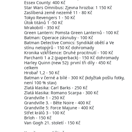
Essex County: 400 Kč
Star Wars Omnibus: Zjevna hrozba: 1 150 Kč
Zaslíbená země nezemě 11 - 80 Kč
Tokyo Revengers 1 - 50 Kč
Útok titánů 1 -50 Kč
Mrakobití - 350 Kč
Green Lantern: Pomsta Green Lanternů - 100 Kč
Batman: Operace zásnuby - 100 Kč
Batman Detective Comics: Syndikát obětí a Ve
stínu netopýrů - 150 Kč dohromady
Kronika vzkříšence: Druhé procitnutí - 100 Kč
Parchanti 1 a 2 (paperback) - 150 Kč dohromady
Harley Quinn (new 52): první tři díly - 450 Kč
celkem
Hrobař 1,2 - 50 Kč
Batman v černé a bílé - 300 Kč (kdyžtak pošlu fotky,
není 100 % stav)
Zlatá klasika: Carl Barks - 250 Kč
Zlatá klasika: Romano Scarpa - 300 Kč
Grandville 1 - 250 Kč
Grandville 3. - Bête Noire - 400 Kč
Grandville 5: Force Majune - 400 Kč
Střet králů 3 - 100 Kč
Brloh - 150 Kč
Van Gogh 21. století - 150 Kč