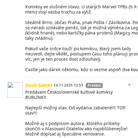
Komiksy ve slušném stavu. U starých Marvel TPBs (ti X-
meni) stojí vazba trochu za vyliž.
Ideálně Brno, občas Praha, jinak Pošta / Zásilkovna. P
se neradi vzdáváte peněz, tak je možná výměna za Le
(klidně hrané), nebo kartičky pána prstenů (Magicy m
taky zvládnu).
Pokud vaše srdce touží po komiksu, který jsem tady
neuvedl, dejte vědět, postupem času toho plánuji pro
víc, jen je ten proces dost zdlouhavý.
Castle jako dárek někomu, kdo si vezme aspoň dva kou
Good Games
14.11.2025 13:53
Prodám
Predávam Československé kultové komiksy
BUBLINKY.
Najlepší možný stav. Od vydania zabalené!!! TOP
stav!!!
Možné aj s podpisom autora, ktorého príbehy
skončili v hlasovaní čitateľov ako najobľúbenejšie!
Možné dopísať aj špeciálne venovanie.