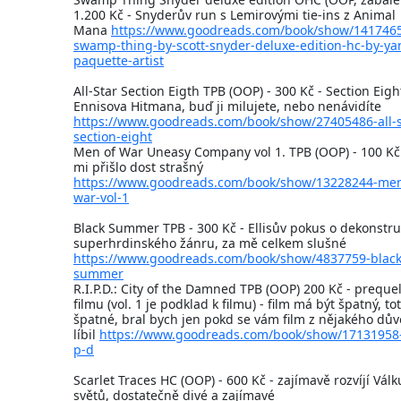
1.200 Kč - Snyderův run s Lemirovými tie-ins z Animal
Mana
https://www.goodreads.com/book/show/141746
swamp-thing-by-scott-snyder-deluxe-edition-hc-by-yan
paquette-artist
All-Star Section Eigth TPB (OOP) - 300 Kč - Section Eigh
Ennisova Hitmana, buď ji milujete, nebo nenávidíte
https://www.goodreads.com/book/show/27405486-all-s
section-eight
Men of War Uneasy Company vol 1. TPB (OOP) - 100 Kč 
mi přišlo dost strašný
https://www.goodreads.com/book/show/13228244-men
war-vol-1
Black Summer TPB - 300 Kč - Ellisův pokus o dekonstru
superhrdinského žánru, za mě celkem slušné
https://www.goodreads.com/book/show/4837759-black
summer
R.I.P.D.: City of the Damned TPB (OOP) 200 Kč - prequel
filmu (vol. 1 je podklad k filmu) - film má být špatný, tot
špatné, bral bych jen pokd se vám film z nějakého dů
líbil
https://www.goodreads.com/book/show/17131958-
p-d
Scarlet Traces HC (OOP) - 600 Kč - zajímavě rozvíjí Válk
světů, dostatečně divé a zajímavé