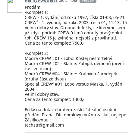
KennyPowderrs
29.1. 11:45
Prodám
Prodám
-Komplet 1:
CREW - 1. vydání, od roku 1997, čísla 01-03, 05-21
CREW² - 1. vydání, od roku 2003, čísla 01, 11-13, 15
Velmi dobrý stav. Drobné defekty, se kterými jsem
již kdysi pořídil: CREW 01 má ohnutý pravý dolní
roh, CREW 16 je zvlněna, nejspíš z provlhnutí.
Cena za tento komplet: 7500,-
-Komplet 2:
Modrá CREW #01 - Lobo: Kostěj nesmrtelný
Modrá CREW #02 - Sláine: Zabiják démonů (první
část ze dvou)
Modrá CREW #04 - Sláine: Královna čarodějek
(druhá část ze dvou)
Speciál CREW² #01: Lobo versus Maska, 1. vydání
2004
Velmi dobrý stav.
Cena za tento komplet: 1400,-
Fotky na dotaz obratem zašlu. Ideálně osobní
předání Praha. Dle domluvy možno zaslat, nejlépe
Zásilkovnou.
techstr@gmail.com