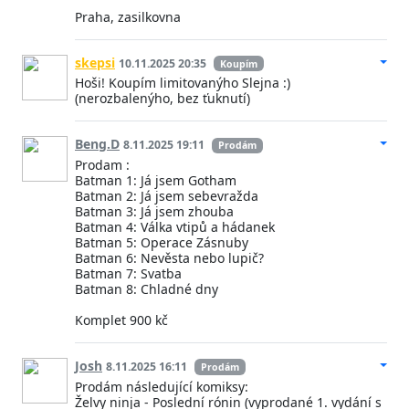
Praha, zasilkovna
skepsi
10.11.2025 20:35
Koupím
Hoši! Koupím limitovanýho Slejna :)
(nerozbalenýho, bez ťuknutí)
Beng.D
8.11.2025 19:11
Prodám
Prodam :
Batman 1: Já jsem Gotham
Batman 2: Já jsem sebevražda
Batman 3: Já jsem zhouba
Batman 4: Válka vtipů a hádanek
Batman 5: Operace Zásnuby
Batman 6: Nevěsta nebo lupič?
Batman 7: Svatba
Batman 8: Chladné dny
Komplet 900 kč
Josh
8.11.2025 16:11
Prodám
Prodám následující komiksy:
Želvy ninja - Poslední rónin (vyprodané 1. vydání s