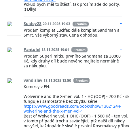
Pokud bych měl to štěstí, tak prosím zde do pošty.
:) Díky!
Spidey28
20.11.2025 19:03
Prodám
Prodám komplet Lucifer, dále komplet Sandman a
Smrt. Vše výborný stav. Cena dohodou.
Pantofel
18.11.2025 19:01
Prodám
Prodám Superlimitku prvního Sandmana za 30000
Kč, kdy druhý díl bude nového majitele normálně
za nákupku.
vandislav
18.11.2025 13:50
Prodám
Komiksy v EN:
Wolverine and the X-men vol. 1 - HC (OOP) - 700 Kč - s
funguje i samostatně bez zbytku série
https://www.goodreads.com/book/show/13021244-
wolverine-and-the-x-men-vol-1
Best of Wolverine vol. 1 OHC (OOP) - 1.500 Kč - ten vol. 
v tomto případě trochu zavádějící, ptž další díl nikdy
nevyšel, každopádně skvělé prvotní Rosomákovy přího