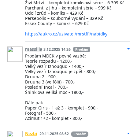
Živí Mrtví – kompletní komiksová série – 6 399 Kč
Parchanti z Jihu – kompletní série – 999 Kč
Údolí zrůd – komiks – 429 Kč
Persepolis – souborné vydání – 329 Kč
Essex County – komiks – 629 Kč
https://aukro.cz/uzivatel/mrstffl/nabidky
massilia
3.12.2025 14:26
Prodám
Prodám MDEK v pevné vazbě:
Teorie rozpadu - 1200,-
Velký vezír Iznougud - 1400,-
Velký vezír Iznougud je zpět - 800,-
Druuna 2 - 900,-
Druuna 3 (ve fólii) - 700,-
Poslední Incal - 700,-
Šninklova veliká moc - 1800,-
Dále pak
Paper Girls - 1 až 3 - komplet - 900,-
Fotograf - 500,-
Azimut 1+2 - komplet - 800,-
Nezbi
29.11.2025 08:52
Prodám