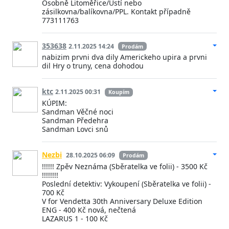
Osobně Litoměřice/Ústí nebo
zásilkovna/balíkovna/PPL. Kontakt případně
773111763
353638
2.11.2025 14:24
Prodám
nabizim prvni dva dily Americkeho upira a prvni
dil Hry o truny, cena dohodou
ktc
2.11.2025 00:31
Koupím
KÚPIM:
Sandman Věčné noci
Sandman Předehra
Sandman Lovci snů
Nezbi
28.10.2025 06:09
Prodám
!!!!!! Zpěv Neznáma (Sběratelka ve folii) - 3500 Kč
!!!!!!!!
Poslední detektiv: Vykoupení (Sběratelka ve folii) -
700 Kč
V for Vendetta 30th Anniversary Deluxe Edition
ENG - 400 Kč nová, nečtená
LAZARUS 1 - 100 Kč