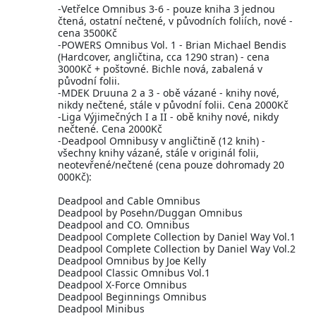
-Vetřelce Omnibus 3-6 - pouze kniha 3 jednou
čtená, ostatní nečtené, v původních foliích, nové -
cena 3500Kč
-POWERS Omnibus Vol. 1 - Brian Michael Bendis
(Hardcover, angličtina, cca 1290 stran) - cena
3000Kč + poštovné. Bichle nová, zabalená v
původní folii.
-MDEK Druuna 2 a 3 - obě vázané - knihy nové,
nikdy nečtené, stále v původní folii. Cena 2000Kč
-Liga Výjimečných I a II - obě knihy nové, nikdy
nečtené. Cena 2000Kč
-Deadpool Omnibusy v angličtině (12 knih) -
všechny knihy vázané, stále v originál folii,
neotevřené/nečtené (cena pouze dohromady 20
000Kč):
Deadpool and Cable Omnibus
Deadpool by Posehn/Duggan Omnibus
Deadpool and CO. Omnibus
Deadpool Complete Collection by Daniel Way Vol.1
Deadpool Complete Collection by Daniel Way Vol.2
Deadpool Omnibus by Joe Kelly
Deadpool Classic Omnibus Vol.1
Deadpool X-Force Omnibus
Deadpool Beginnings Omnibus
Deadpool Minibus