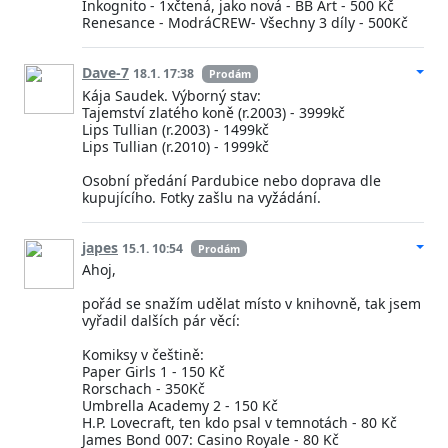
Inkognito - 1xčtená, jako nová - BB Art - 500 Kč
Renesance - ModráCREW- Všechny 3 díly - 500Kč
Dave-7
18.1. 17:38
Prodám
Kája Saudek. Výborný stav:
Tajemství zlatého koně (r.2003) - 3999kč
Lips Tullian (r.2003) - 1499kč
Lips Tullian (r.2010) - 1999kč
Osobní předání Pardubice nebo doprava dle
kupujícího. Fotky zašlu na vyžádání.
japes
15.1. 10:54
Prodám
Ahoj,
pořád se snažím udělat místo v knihovně, tak jsem
vyřadil dalších pár věcí:
Komiksy v češtině:
Paper Girls 1 - 150 Kč
Rorschach - 350Kč
Umbrella Academy 2 - 150 Kč
H.P. Lovecraft, ten kdo psal v temnotách - 80 Kč
James Bond 007: Casino Royale - 80 Kč