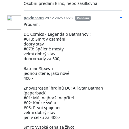
Osobni predani Brno, nebo zasilkovna
pavlosson
29.12.2025 16:23
Prodám
Prodám:
DC Comics - Legenda o Batmanovi:
#013: Smrt v osamění
dobrý stav
#073: Spálené mosty
velmi dobrý stav
dohromady za 300,-
Batman/Spawn
jednou čtené, jako nové
400,-
Znovuzrození hrdinů DC: All-Star Batman
(paperback):
#01: Můj nejhorší nepřítel
#02: Konce světa
#03: První spojenec
velmi dobrý stav
jen v celku za 400,-
Smrt: Vysoká cena za život