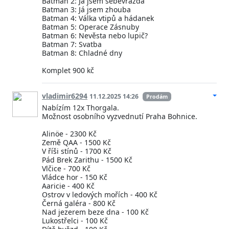
Batman 2: Já jsem sebevražda
Batman 3: Já jsem zhouba
Batman 4: Válka vtipů a hádanek
Batman 5: Operace Zásnuby
Batman 6: Nevěsta nebo lupič?
Batman 7: Svatba
Batman 8: Chladné dny
Komplet 900 kč
vladimir6294
11.12.2025 14:26
Prodám
Nabízím 12x Thorgala.
Možnost osobního vyzvednutí Praha Bohnice.
Alinöe - 2300 Kč
Země QAA - 1500 Kč
V říši stínů - 1700 Kč
Pád Brek Zarithu - 1500 Kč
Vlčice - 700 Kč
Vládce hor - 150 Kč
Aaricie - 400 Kč
Ostrov v ledových mořích - 400 Kč
Černá galéra - 800 Kč
Nad jezerem beze dna - 100 Kč
Lukostřelci - 100 Kč