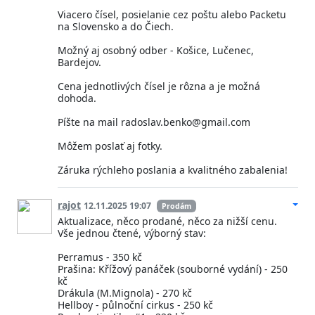
Viacero čísel, posielanie cez poštu alebo Packetu
na Slovensko a do Čiech.
Možný aj osobný odber - Košice, Lučenec,
Bardejov.
Cena jednotlivých čísel je rôzna a je možná
dohoda.
Píšte na mail radoslav.benko@gmail.com
Môžem poslať aj fotky.
Záruka rýchleho poslania a kvalitného zabalenia!
rajot
12.11.2025 19:07
Prodám
Aktualizace, něco prodané, něco za nižší cenu.
Vše jednou čtené, výborný stav:
Perramus - 350 kč
Prašina: Křížový panáček (souborné vydání) - 250
kč
Drákula (M.Mignola) - 270 kč
Hellboy - půlnoční cirkus - 250 kč