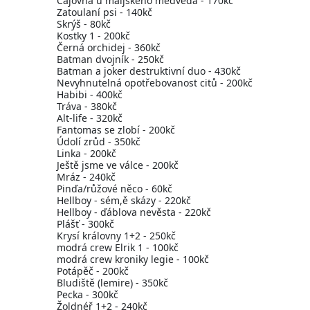
Čajovna u maljského medvěda - 170kč
Zatoulaní psi - 140kč
Skrýš - 80kč
Kostky 1 - 200kč
Černá orchidej - 360kč
Batman dvojník - 250kč
Batman a joker destruktivní duo - 430kč
Nevyhnutelná opotřebovanost citů - 200kč
Habibi - 400kč
Tráva - 380kč
Alt-life - 320kč
Fantomas se zlobí - 200kč
Údolí zrůd - 350kč
Linka - 200kč
Ještě jsme ve válce - 200kč
Mráz - 240kč
Pinďa/růžové něco - 60kč
Hellboy - sém,ě skázy - 220kč
Hellboy - ďáblova nevěsta - 220kč
Plášť - 300kč
Krysí královny 1+2 - 250kč
modrá crew Elrik 1 - 100kč
modrá crew kroniky legie - 100kč
Potápěč - 200kč
Bludiště (lemire) - 350kč
Pecka - 300kč
Žoldnéř 1+2 - 240kč