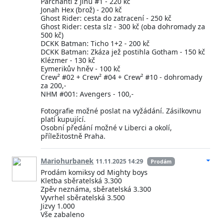
Parchanti z Jihu #1 - 220 kč
Jonah Hex (brož) - 200 kč
Ghost Rider: cesta do zatracení - 250 kč
Ghost Rider: cesta slz - 300 kč (oba dohromady za
500 kč)
DCKK Batman: Ticho 1+2 - 200 kč
DCKK Batman: Zkáza jež postihla Gotham - 150 kč
Klézmer - 130 kč
Eymerikův hněv - 100 kč
Crew² #02 + Crew² #04 + Crew² #10 - dohromady
za 200,-
NHM #001: Avengers - 100,-
Fotografie možné poslat na vyžádání. Zásilkovnu
platí kupující.
Osobní předání možné v Liberci a okolí,
příležitostně Praha.
Mariohurbanek
11.11.2025 14:29
Prodám
Prodám komiksy od Mighty boys
Kletba sběratelská 3.300
Zpěv neznáma, sběratelská 3.300
Vyvrhel sběratelská 3.500
Jizvy 1.000
Vše zabaleno