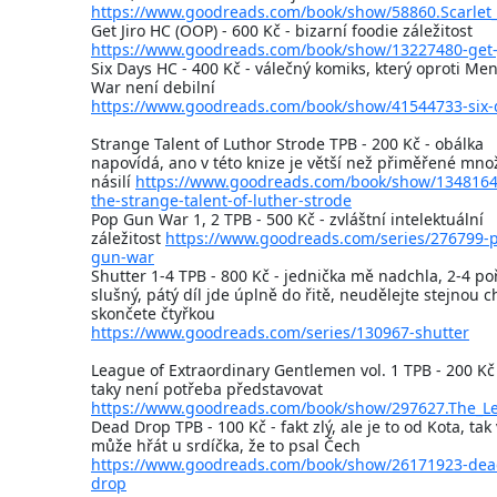
https://www.goodreads.com/book/show/58860.Scarlet
Get Jiro HC (OOP) - 600 Kč - bizarní foodie záležitost
https://www.goodreads.com/book/show/13227480-get-
Six Days HC - 400 Kč - válečný komiks, který oproti Men
War není debilní
https://www.goodreads.com/book/show/41544733-six-
Strange Talent of Luthor Strode TPB - 200 Kč - obálka
napovídá, ano v této knize je větší než přiměřené množ
násilí
https://www.goodreads.com/book/show/1348164
the-strange-talent-of-luther-strode
Pop Gun War 1, 2 TPB - 500 Kč - zvláštní intelektuální
záležitost
https://www.goodreads.com/series/276799-
gun-war
Shutter 1-4 TPB - 800 Kč - jednička mě nadchla, 2-4 po
slušný, pátý díl jde úplně do řitě, neudělejte stejnou 
skončete čtyřkou
https://www.goodreads.com/series/130967-shutter
League of Extraordinary Gentlemen vol. 1 TPB - 200 Kč 
taky není potřeba představovat
https://www.goodreads.com/book/show/297627.The_Le
Dead Drop TPB - 100 Kč - fakt zlý, ale je to od Kota, tak
může hřát u srdíčka, že to psal Čech
https://www.goodreads.com/book/show/26171923-dea
drop