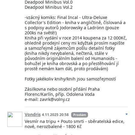
Deadpool Minibus Vol.0
Deadpool Minibus Vol.2
-vzácný komiks: Final Incal - Ultra-Deluxe
Collector's Edition - kniha v angličtině, číslovaná a
s podpisy autorů Jodorowsky a Ladrönn (pouze
200ks na světě!)
Kniha při vydání v roce 2014 koupena za 12 000Kč,
ohledně prodejní ceny mi kdyžtak prosím napište
a samozřejmě zájemcům pošlu detailní fotky
(kniha nikdy nevybalená, nečtená, stále v
původním originálním balení od Humanoids -
bohužel je kniha obrovská a po přestěhování jí
prostě nemám kam dát, proto prodávám)
Fotky jakékoliv knihy/knih jsou samozřejmostí
Zásilkovna nebo osobní přdání Praha
Florenc/Karlín, příp. Odolena Voda
e-mail: zavrk@volny.cz
Vondris
4.11.2025 20:58
Prodám
Vesmír na tripu + Pouto smrti - sběratelská edice,
nové, nerozbalené - 1800 Kč