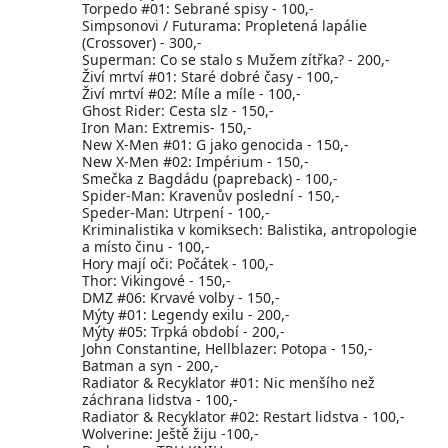
Torpedo #01: Sebrané spisy - 100,-
Simpsonovi / Futurama: Propletená lapálie
(Crossover) - 300,-
Superman: Co se stalo s Mužem zítřka? - 200,-
Živí mrtví #01: Staré dobré časy - 100,-
Živí mrtví #02: Míle a míle - 100,-
Ghost Rider: Cesta slz - 150,-
Iron Man: Extremis- 150,-
New X-Men #01: G jako genocida - 150,-
New X-Men #02: Impérium - 150,-
Smečka z Bagdádu (papreback) - 100,-
Spider-Man: Kravenův poslední - 150,-
Speder-Man: Utrpení - 100,-
Kriminalistika v komiksech: Balistika, antropologie
a místo činu - 100,-
Hory mají oči: Počátek - 100,-
Thor: Vikingové - 150,-
DMZ #06: Krvavé volby - 150,-
Mýty #01: Legendy exilu - 200,-
Mýty #05: Trpká období - 200,-
John Constantine, Hellblazer: Potopa - 150,-
Batman a syn - 200,-
Radiator & Recyklator #01: Nic menšího než
záchrana lidstva - 100,-
Radiator & Recyklator #02: Restart lidstva - 100,-
Wolverine: Ještě žiju -100,-