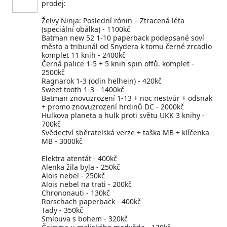
prodej:
Želvy Ninja: Poslední rónin – Ztracená léta
(speciální obálka) - 1100kč
Batman new 52 1-10 paperback podepsané soví
město a tribunál od Snydera k tomu černé zrcadlo
komplet 11 knih - 2400kč
Černá palice 1-5 + 5 knih spin offů. komplet -
2500kč
Ragnarok 1-3 (odin helhein) - 420kč
Sweet tooth 1-3 - 1400kč
Batman znovuzrození 1-13 + noc nestvůr + odsnak
+ promo znovuzrození hrdinů DC - 2000kč
Hulkova planeta a hulk proti světu UKK 3 knihy -
700kč
Svědectví sběratelská verze + taška MB + klíčenka
MB - 3000kč
Elektra atentát - 400kč
Alenka žila byla - 250kč
Alois nebel - 250kč
Alois nebel na trati - 200kč
Chrononauti - 130kč
Rorschach paperback - 400kč
Tady - 350kč
Smlouva s bohem - 320kč