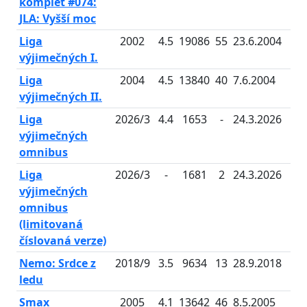
komplet #074:
JLA: Vyšší moc
Liga
2002
4.5
19086
55
23.6.2004
výjimečných I.
Liga
2004
4.5
13840
40
7.6.2004
výjimečných II.
Liga
2026/3
4.4
1653
-
24.3.2026
výjimečných
omnibus
Liga
2026/3
-
1681
2
24.3.2026
výjimečných
omnibus
(limitovaná
číslovaná verze)
Nemo: Srdce z
2018/9
3.5
9634
13
28.9.2018
ledu
Smax
2005
4.1
13642
46
8.5.2005