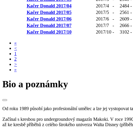
Kačer Donald 2017/04
2017/4
-
2484
-
Kačer Donald 2017/05
2017/5
-
2561
-
Kačer Donald 2017/06
2017/6
-
2609
-
Kačer Donald 2017/07
2017/7
-
2666
-
Kačer Donald 2017/10
2017/10
-
3102
-
«
<
1
2
>
»
Bio a poznámky
Od roku 1989 působí jako profesionální umělec a lze jej vystopova
Začínal s kresbou pro undergroundový magazín Makoki. V roce 1990 s
až ke kresbě příběhů z celého širokého univerza Walta Disney (příb