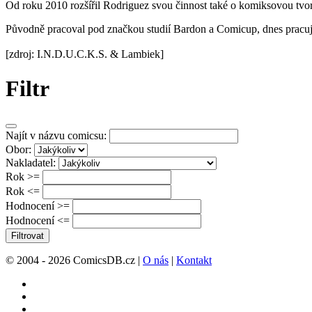
Od roku 2010 rozšířil Rodriguez svou činnost také o komiksovou tvor
Původně pracoval pod značkou studií Bardon a Comicup, dnes pracu
[zdroj: I.N.D.U.C.K.S. & Lambiek]
Filtr
Najít v názvu comicsu:
Obor:
Nakladatel:
Rok >=
Rok <=
Hodnocení >=
Hodnocení <=
Filtrovat
© 2004 - 2026 ComicsDB.cz |
O nás
|
Kontakt