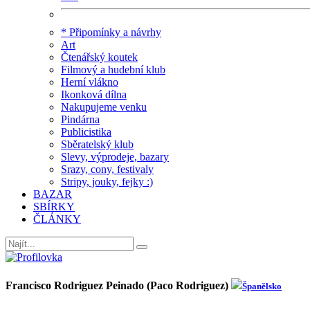
* Připomínky a návrhy
Art
Čtenářský koutek
Filmový a hudební klub
Herní vlákno
Ikonková dílna
Nakupujeme venku
Pindárna
Publicistika
Sběratelský klub
Slevy, výprodeje, bazary
Srazy, cony, festivaly
Stripy, jouky, fejky :)
BAZAR
SBÍRKY
ČLÁNKY
Francisco Rodriguez Peinado (Paco Rodriguez)
Španělsko