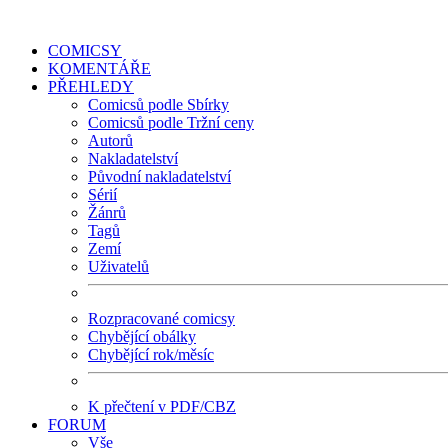
COMICSY
KOMENTÁŘE
PŘEHLEDY
Comicsů podle Sbírky
Comicsů podle Tržní ceny
Autorů
Nakladatelství
Původní nakladatelství
Sérií
Žánrů
Tagů
Zemí
Uživatelů
Rozpracované comicsy
Chybějící obálky
Chybějící rok/měsíc
K přečtení v PDF/CBZ
FORUM
Vše