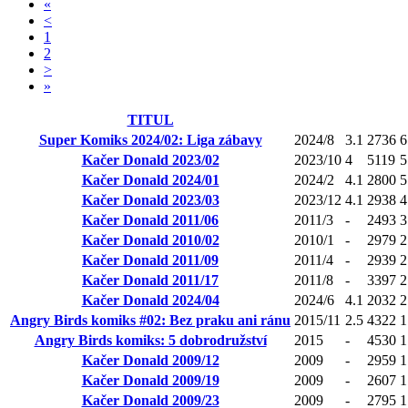
«
<
1
2
>
»
TITUL
Super Komiks 2024/02: Liga zábavy
2024/8
3.1
2736
6
Kačer Donald 2023/02
2023/10
4
5119
5
Kačer Donald 2024/01
2024/2
4.1
2800
5
Kačer Donald 2023/03
2023/12
4.1
2938
4
Kačer Donald 2011/06
2011/3
-
2493
3
Kačer Donald 2010/02
2010/1
-
2979
2
Kačer Donald 2011/09
2011/4
-
2939
2
Kačer Donald 2011/17
2011/8
-
3397
2
Kačer Donald 2024/04
2024/6
4.1
2032
2
Angry Birds komiks #02: Bez praku ani ránu
2015/11
2.5
4322
1
Angry Birds komiks: 5 dobrodružství
2015
-
4530
1
Kačer Donald 2009/12
2009
-
2959
1
Kačer Donald 2009/19
2009
-
2607
1
Kačer Donald 2009/23
2009
-
2795
1