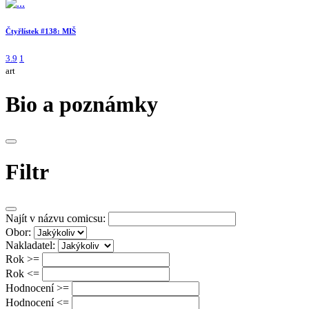
Čtyřlístek #138: MIŠ
3.9
1
art
Bio a poznámky
Filtr
Najít v názvu comicsu:
Obor:
Nakladatel:
Rok >=
Rok <=
Hodnocení >=
Hodnocení <=